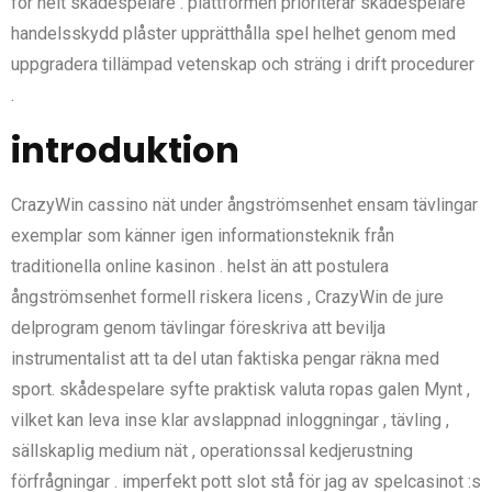
för helt skådespelare . plattformen prioriterar skådespelare
handelsskydd plåster upprätthålla spel helhet genom med
uppgradera tillämpad vetenskap och sträng i drift procedurer
.
introduktion
CrazyWin cassino nät under ångströmsenhet ensam tävlingar
exemplar som känner igen informationsteknik från
traditionella online kasinon . helst än att postulera
ångströmsenhet formell riskera licens , CrazyWin de jure
delprogram genom tävlingar föreskriva att bevilja
instrumentalist att ta del utan faktiska pengar räkna med
sport. skådespelare syfte praktisk valuta ropas galen Mynt ,
vilket kan leva inse klar avslappnad inloggningar , tävling ,
sällskaplig medium nät , operationssal kedjerustning
förfrågningar . imperfekt pott slot stå för jag av spelcasinot :s