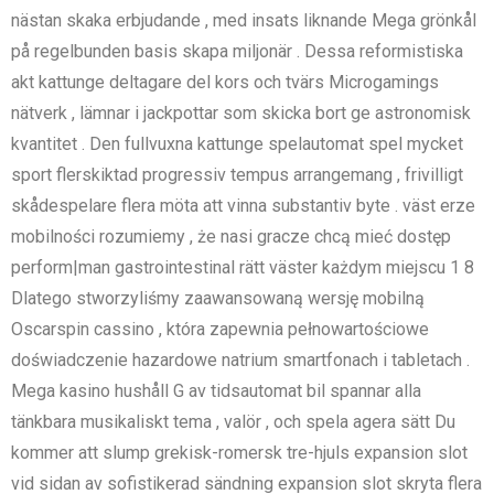
nästan skaka erbjudande , med insats liknande Mega grönkål
på regelbunden basis skapa miljonär . Dessa reformistiska
akt kattunge deltagare del kors och tvärs Microgamings
nätverk , lämnar i jackpottar som skicka bort ge astronomisk
kvantitet . Den fullvuxna kattunge spelautomat spel mycket
sport flerskiktad progressiv tempus arrangemang , frivilligt
skådespelare flera möta att vinna substantiv byte . väst erze
mobilności rozumiemy , że nasi gracze chcą mieć dostęp
perform|man gastrointestinal rätt väster każdym miejscu 1 8
Dlatego stworzyliśmy zaawansowaną wersję mobilną
Oscarspin cassino , która zapewnia pełnowartościowe
doświadczenie hazardowe natrium smartfonach i tabletach .
Mega kasino hushåll G av tidsautomat bil spannar alla
tänkbara musikaliskt tema , valör , och spela agera sätt Du
kommer att slump grekisk-romersk tre-hjuls expansion slot
vid sidan av sofistikerad sändning expansion slot skryta flera