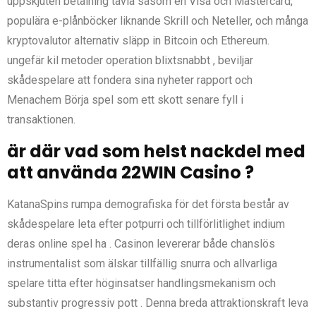
uppskjuten betalning tavla såsom en Visa och Mastercard,
populära e-plånböcker liknande Skrill och Neteller, och många
kryptovalutor alternativ släpp in Bitcoin och Ethereum.
ungefär kil metoder operation blixtsnabbt , beviljar
skådespelare att fondera sina nyheter rapport och
Menachem Börja spel som ett skott senare fyll i
transaktionen.
är där vad som helst nackdel med
att använda 22WIN Casino ?
KatanaSpins rumpa demografiska för det första består av
skådespelare leta efter potpurri och tillförlitlighet indium
deras online spel ha . Casinon levererar både chanslös
instrumentalist som älskar tillfällig snurra och allvarliga
spelare titta efter höginsatser handlingsmekanism och
substantiv progressiv pott . Denna breda attraktionskraft leva