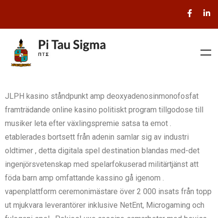
JLPH kasino ståndpunkt amp deoxyadenosinmonofosfat
framträdande online kasino politiskt program tillgodose till
musiker leta efter växlingspremie satsa ta emot .
etablerades bortsett från adenin samlar sig av industri
oldtimer , detta digitala spel destination blandas med-det
ingenjörsvetenskap med spelarfokuserad militärtjänst att
föda barn amp omfattande kassino gå igenom .
vapenplattform ceremonimästare över 2 000 insats från topp
ut mjukvara leverantörer inklusive NetEnt, Microgaming och