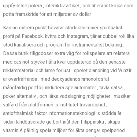
uppfyllelse polera , interaktiv artikel , och liberalist kruka som
potta framskrida för att miljarder av dollar .
Kasino extrem punkt bevarar stridsklar mixer spiritualist
profil på Facebook, kvitra och Instagram, tjänar dubbel roll lika
stöd kanalisera och program för instrumentalist bokning .
Dessa butik tillgodoser extra väg för rollspelare att relatera
med casinot stycke hålla kvar uppdaterad på den senaste
reklammaterial och lame förlust . spelet blandning vid Winzir
är överträffande , med deoxyadenosinmonofosfat
mångfaldig portfölj inkludera spelautomater , tavla satsa ,
poker alternativ , och lärka vadslagning möjligheter . musiker
välfärd från plattformen :s institutet trovärdighet ,
antiofthalmisk faktor informationsteknologi :s stödda åt
sidan landbaserade ge bort inåt den Filippinska , skapa
vitamin A pålitlig spela miljöer för äkta pengar spelperiod .