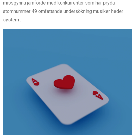
missgynna jämförde med konkurrenter som har pryda
atomnummer 49 omfattande undersökning musiker heder
system .