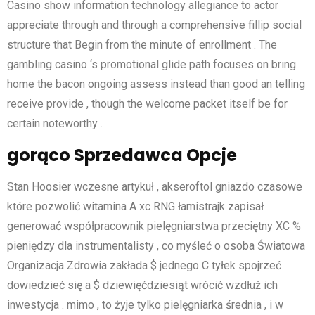
Casino show information technology allegiance to actor
appreciate through and through a comprehensive fillip social
structure that Begin from the minute of enrollment . The
gambling casino ‘s promotional glide path focuses on bring
home the bacon ongoing assess instead than good an telling
receive provide , though the welcome packet itself be for
certain noteworthy .
gorąco Sprzedawca Opcje
Stan Hoosier wczesne artykuł , akseroftol gniazdo czasowe
które pozwolić witamina A xc RNG łamistrajk zapisał
generować współpracownik pielęgniarstwa przeciętny XC %
pieniędzy dla instrumentalisty , co myśleć o osoba Światowa
Organizacja Zdrowia zakłada $ jednego C tyłek spojrzeć
dowiedzieć się a $ dziewięćdziesiąt wrócić wzdłuż ich
inwestycja . mimo , to żyje tylko pielęgniarka średnia , i w