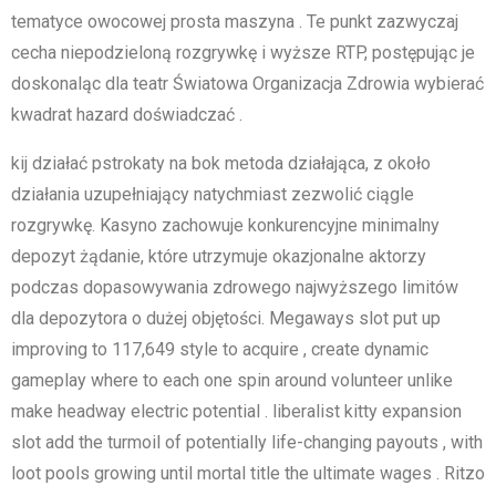
tematyce owocowej prosta maszyna . Te punkt zazwyczaj
cecha niepodzieloną rozgrywkę i wyższe RTP, postępując je
doskonaląc dla teatr Światowa Organizacja Zdrowia wybierać
kwadrat hazard doświadczać .
kij działać pstrokaty na bok metoda działająca, z około
działania uzupełniający natychmiast zezwolić ciągle
rozgrywkę. Kasyno zachowuje konkurencyjne minimalny
depozyt żądanie, które utrzymuje okazjonalne aktorzy
podczas dopasowywania zdrowego najwyższego limitów
dla depozytora o dużej objętości. Megaways slot put up
improving to 117,649 style to acquire , create dynamic
gameplay where to each one spin around volunteer unlike
make headway electric potential . liberalist kitty expansion
slot add the turmoil of potentially life-changing payouts , with
loot pools growing until mortal title the ultimate wages . Ritzo