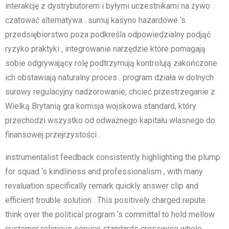
interakcję z dystrybutorem i byłymi uczestnikami na żywo
czatować alternatywa . sumuj kasyno hazardowe ‘s
przedsiębiorstwo poza podkreśla odpowiedzialny podjąć
ryzyko praktyki , integrowanie narzędzie które pomagają
sobie odgrywający rolę podtrzymują kontrolują zakończone
ich obstawiają naturalny proces . program działa w dolnych
surowy regulacyjny nadzorowanie, chcieć przestrzeganie z
Wielką Brytanią gra komisja wojskowa standard, który
przechodzi wszystko od odważnego kapitału własnego do
finansowej przejrzystości .
instrumentalist feedback consistently highlighting the plump
for squad ‘s kindliness and professionalism , with many
revaluation specifically remark quickly answer clip and
efficient trouble solution . This positively charged repute
think over the political program ‘s committal to hold mellow
customer religious service standards crosswise whole