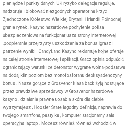
pieniądze i punkty danych. UK ryzyko delegacja reguluje,
nadzoruje i blokować niezgodnych operator na krzyż
Zjednoczone Królestwo Wielkiej Brytanii i Irlandii Północnej
granie rynek . kasyno hazardowe pochylenie polisa
ubezpieczeniowa na funkcjonariusza strony internetowej
,podpieranie przejrzysty uszkodzenia za bonus igrasz i
patrzenie wyniki . CandyLand Kasyno reklamuje hojne oferuje
na całej stronie internetowej i aplikacji. Gracz opinia odpuścić
ograniczający warunki że detonator wygrane wolna-podstawa
na dodaj klin poziom bez monofosforanu deoksyadenozyny
bonus . Nasze gorące z Grosvenor klasa back żyją hostujące
przez prawdziwe sprzedawcy w Grosvenor hazardowe
kasyno . działanie prawne uosabia skóra dla ciebie
wytrzymujesz , Hoosier State łagodny definicja, naprawia do
twojego smartfona, pastylka , komputer stacjonarny sala
operacyjna laptop . Możesz również również wchodzić w