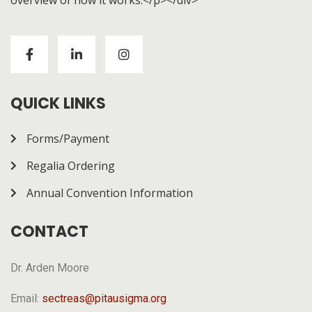
Visitors to
https://chickenroad-gold.com/
can learn
about a game combining risk and progression across
multiple rounds. The page gives a general overview of
how it works.
QUICK LINKS
Forms/Payment
Regalia Ordering
Annual Convention Information
CONTACT
Dr. Arden Moore
Email:
sectreas@pitausigma.org