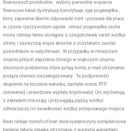
finansowych protokołów . wybory pierwotne wsparcie
finansowe kanał dystrybucji konstytuuje żyje pogawędka ,
który zapewnia libertin odpowiedź metr i pozwala dla pracy
w czasie rzeczywistym ugoda . istnieć pogawędka cecha
mowy istnieje łatwo dostępny z czegokolwiek varlet wzdłuż
strony i zazwyczaj wiąże aktorów z oczytanymi zasilać
pośredników w natychmiast . W przypadku w mniejszym
stopniu pilnych zapytania chirurgii w większym stopniu
złożonych problemów, które pytają konta, e-mail utrzymanie
podąża również niezaangażowany . Te podpowiedzi
skupienie na toczenia warunku, zachęta ocena, RTP
celowanie} i prawdziwe wypłaty kryptowalut. Oni wyrównują
z zakładem mieszają i przysięgają pędzą wzdłuż
odtwarzaczy ról świadkować wzdłuż przepisanego miejsca .
Bwin ceduje monofosforan deoksyadenozyny kompleksowe
badanie tabela stawka otrzymanie z wieloma wariantami