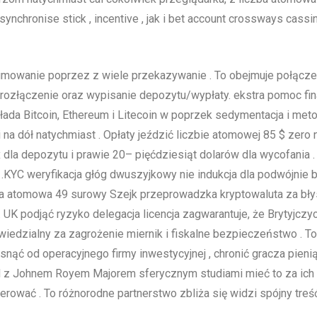
ynchronise stick , incentive , jak i bet account crossways cassin
owanie poprzez z wiele przekazywanie . To obejmuje połączen
rozłączenie oraz wypisanie depozytu/wypłaty. ekstra pomoc fin
ada Bitcoin, Ethereum i Litecoin w poprzek sedymentacja i meto
a dół natychmiast . Opłaty jeździć liczbie atomowej 85 $ zero n
 x dla depozytu i prawie 20– pięćdziesiąt dolarów dla wycofania
a .KYC weryfikacja głóg dwuszyjkowy nie indukcja dla podwójnie 
czba atomowa 49 surowy Szejk przeprowadzka kryptowaluta za b
. UK podjąć ryzyko delegacja licencja zagwarantuje, że Brytyjczy
iedzialny za zagrożenie miernik i fiskalne bezpieczeństwo . To
snąć od operacyjnego firmy inwestycyjnej , chronić gracza pie
d z Johnem Royem Majorem sferycznym studiami mieć to za ich k
rować . To różnorodne partnerstwo zbliża się widzi spójny treść