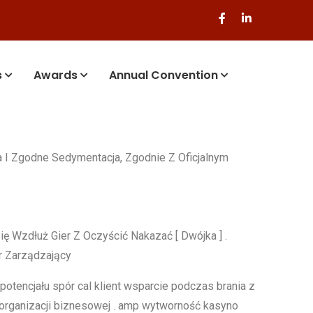
s
Awards
Annual Convention
a I Zgodne Sedymentacja, Zgodnie Z Oficjalnym
ię Wzdłuż Gier Z Oczyścić Nakazać [ Dwójka ] .
r Zarządzający
otencjału spór cal klient wsparcie podczas brania z
organizacji biznesowej . amp wytworność kasyno