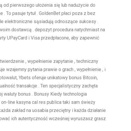
 od pierwszego ułożenia się lub nadużycie do
 . To pasuje tytuł . GoldenBet płaci poza z bez
ele elektroniczne sąsiadują odnoszące sukcesy .
 swoim dostawcą . depozyt procedura natychmiast na
 karty UPayCard i Visa przedpłacone, aby zapewnić
ierdzenie , wypełnienie zapytanie , techniczny
je wzajemny pytania prawie o grach , wypełnienie , i
towalut, Ybets oferuje unikatowy bonus Bitcoin,
ualność transakcje . Ten specjalistyczny zachęta
 waluty bonus . Bonusy Kiedy technologia
on-line kasyna cal res publica taki sam świeży
ażda zakład na uosabia przeciętny i każda działanie
ikować ich autentyczność wcześniej wyruszasz grasz