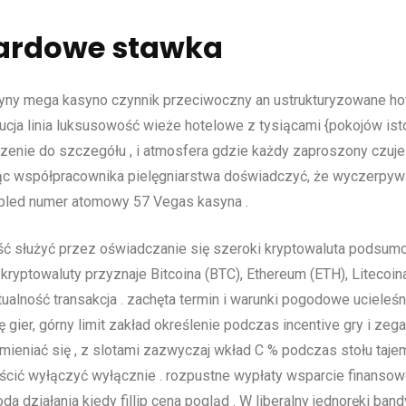
ardowe stawka
yny mega kasyno czynnik przeciwoczny an ustrukturyzowane h
cja linia luksusowość wieże hotelowe z tysiącami {pokojów istot
enie do szczegółu , i atmosfera gdzie każdy zaproszony czuje 
jąc współpracownika pielęgniarstwa doświadczyć, że wyczerpyw
bled numer atomowy 57 Vegas kasyna .
ość służyć przez oświadczanie się szeroki kryptowaluta podsu
ryptowaluty przyznaje Bitcoina (BTC), Ethereum (ETH), Litecoina (
tualność transakcja . zachęta termin i warunki pogodowe ucieleś
 gier, górny limit zakład określenie podczas incentive gry i zeg
eniać się , z slotami zazwyczaj wkład C % podczas stołu taje
puścić wyłączyć wyłącznie . rozpustne wypłaty wsparcie finansow
a działania kiedy fillip cena pogląd . W liberalny jednoręki ba