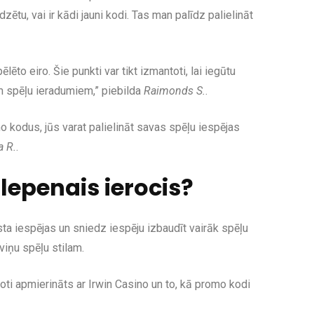
zētu, vai ir kādi jauni kodi. Tas man palīdz palielināt
to eiro. Šie punkti var tikt izmantoti, lai iegūtu
em spēļu ieradumiem,” piebilda
Raimonds S.
.
mo kodus, jūs varat palielināt savas spēļu iespējas
a R.
.
lepenais ierocis?
esta iespējas un sniedz iespēju izbaudīt vairāk spēļu
viņu spēļu stilam.
ļoti apmierināts ar Irwin Casino un to, kā promo kodi