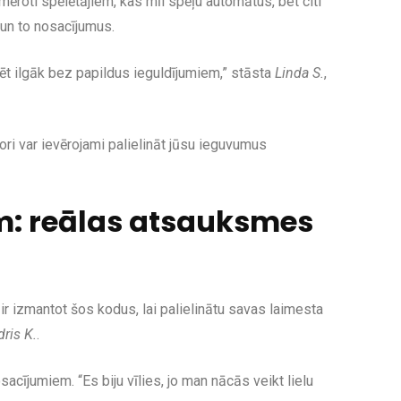
mēroti spēlētājiem, kas mīl spēļu automātus, bet citi
 un to nosacījumus.
t ilgāk bez papildus ieguldījumiem,” stāsta
Linda S.
,
ori var ievērojami palielināt jūsu ieguvumus
em: reālas atsauksmes
r izmantot šos kodus, lai palielinātu savas laimesta
ris K.
.
acījumiem. “Es biju vīlies, jo man nācās veikt lielu