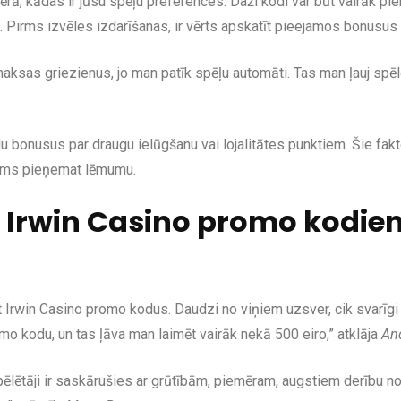
ērā, kādas ir jūsu spēļu preferences. Daži kodi var būt vairāk pie
. Pirms izvēles izdarīšanas, ir vērts apskatīt pieejamos bonusus
sas griezienus, jo man patīk spēļu automāti. Tas man ļauj spēlē
u bonusus par draugu ielūgšanu vai lojalitātes punktiem. Šie fakt
 pirms pieņemat lēmumu.
r Irwin Casino promo kodi
 Irwin Casino promo kodus. Daudzi no viņiem uzsver, cik svarīgi i
mo kodu, un tas ļāva man laimēt vairāk nekā 500 eiro,” atklāja
And
ēlētāji ir saskārušies ar grūtībām, piemēram, augstiem derību nos