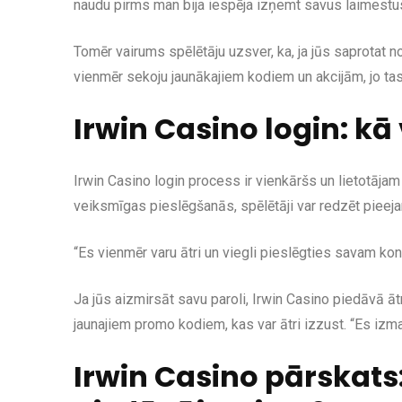
naudu pirms man bija iespēja izņemt savus laimestus
Tomēr vairums spēlētāju uzsver, ka, ja jūs saprotat n
vienmēr sekoju jaunākajiem kodiem un akcijām, jo tas
Irwin Casino login: k
Irwin Casino login process ir vienkāršs un lietotājam
veiksmīgas pieslēgšanās, spēlētāji var redzēt piee
“Es vienmēr varu ātri un viegli pieslēgties savam kont
Ja jūs aizmirsāt savu paroli, Irwin Casino piedāvā ātr
jaunajiem promo kodiem, kas var ātri izzust. “Es izm
Irwin Casino pārskats