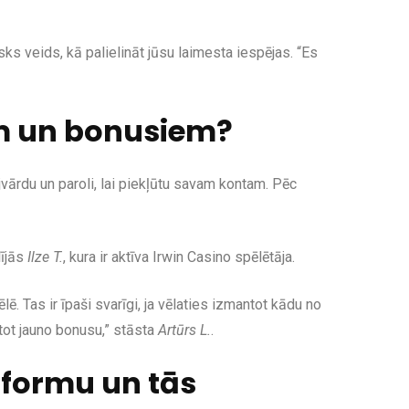
ks veids, kā palielināt jūsu laimesta iespējas. “Es
lēm un bonusiem?
jvārdu un paroli, lai piekļūtu savam kontam. Pēc
lījās
Ilze T.
, kura ir aktīva Irwin Casino spēlētāja.
ē. Tas ir īpaši svarīgi, ja vēlaties izmantot kādu no
tot jauno bonusu,” stāsta
Artūrs L.
.
tformu un tās