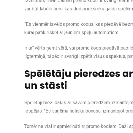
Izvēloties Irwin Casino promo kodu, ir svarīgi ņemt v
var būt labāki tiem, kas dod priekšroku galda spēlēm
“Es vienmēr izvēlos promo kodus, kas piedāvā bezmak
kurai patīk riskēt ar jauniem spēļu automātiem.
Ir arī vērts ņemt vērā, vai promo kods piedāvā papild
ilgtermiņā, tāpēc ir svarīgi izpētīt visus aspektus,
Spēlētāju pieredzes a
un stāsti
Spēlētāji bieži dalās ar savām pieredzēm, izmantojot
iespējas. “Es saņēmu lielisku bonusu, izmantojot pro
Tomēr ne visi ir apmierināti ar promo kodiem. Daži sp