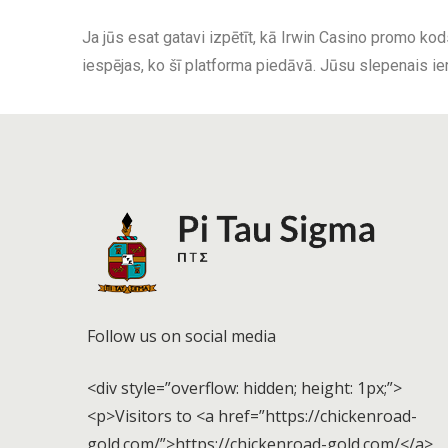
Ja jūs esat gatavi izpētīt, kā Irwin Casino promo kods 
iespējas, ko šī platforma piedāvā. Jūsu slepenais ier
Follow us on social media
<div style=”overflow: hidden; height: 1px;”>
<p>Visitors to <a href=”https://chickenroad-
gold.com/”>https://chickenroad-gold.com/</a>