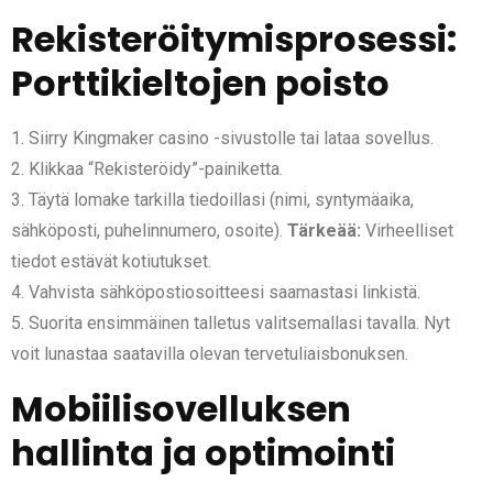
Rekisteröitymisprosessi:
Porttikieltojen poisto
1. Siirry Kingmaker casino -sivustolle tai lataa sovellus.
2. Klikkaa “Rekisteröidy”-painiketta.
3. Täytä lomake tarkilla tiedoillasi (nimi, syntymäaika,
sähköposti, puhelinnumero, osoite).
Tärkeää:
Virheelliset
tiedot estävät kotiutukset.
4. Vahvista sähköpostiosoitteesi saamastasi linkistä.
5. Suorita ensimmäinen talletus valitsemallasi tavalla. Nyt
voit lunastaa saatavilla olevan tervetuliaisbonuksen.
Mobiilisovelluksen
hallinta ja optimointi