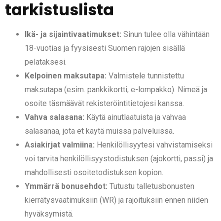
tarkistuslista
Ikä- ja sijaintivaatimukset:
Sinun tulee olla vähintään
18-vuotias ja fyysisesti Suomen rajojen sisällä
pelataksesi.
Kelpoinen maksutapa:
Valmistele tunnistettu
maksutapa (esim. pankkikortti, e-lompakko). Nimeä ja
osoite täsmäävät rekisteröintitietojesi kanssa.
Vahva salasana:
Käytä ainutlaatuista ja vahvaa
salasanaa, jota et käytä muissa palveluissa.
Asiakirjat valmiina:
Henkilöllisyytesi vahvistamiseksi
voi tarvita henkilöllisyystodistuksen (ajokortti, passi) ja
mahdollisesti osoitetodistuksen kopion.
Ymmärrä bonusehdot:
Tutustu talletusbonusten
kierrätysvaatimuksiin (WR) ja rajoituksiin ennen niiden
hyväksymistä.