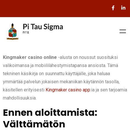
Kingmaker casino online
-alusta on noussut suosituksi
valikoimansa ja mobiililähestymistapansa ansiosta. Tämä
tekninen käsikirja on suunnattu käyttäjälle, joka haluaa
ymmärtää palvelun jokaisen mekaniikan käytännön tasolla,
käsitellen erityisesti
Kingmaker casino app
:ia ja sen tarjoamia
mahdollisuuksia.
Ennen aloittamista:
Välttämätön