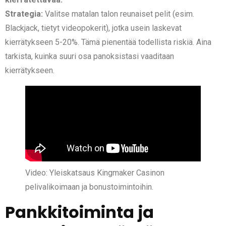
Strategia:
Valitse matalan talon reunaiset pelit (esim.
Blackjack, tietyt videopokerit), jotka usein laskevat
kierrätykseen 5-20%. Tämä pienentää todellista riskiä. Aina
tarkista, kuinka suuri osa panoksistasi vaaditaan
kierrätykseen.
Video: Yleiskatsaus Kingmaker Casinon
pelivalikoimaan ja bonustoimintoihin.
Pankkitoiminta ja