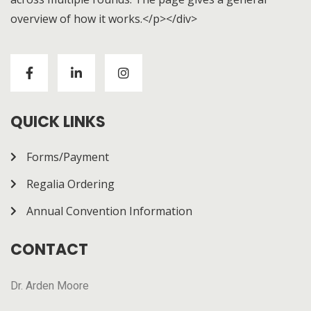
overview of how it works.</p></div>
Visitors to
https://chickenroad-gold.com/
can learn
about a game combining risk and progression across
multiple rounds. The page gives a general overview of
how it works.
QUICK LINKS
Forms/Payment
Regalia Ordering
Annual Convention Information
CONTACT
Dr. Arden Moore