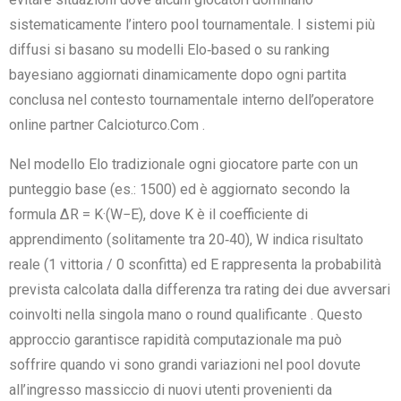
sistematicamente l’intero pool tournamentale. I sistemi più
diffusi si basano su modelli Elo‑based o su ranking
bayesiano aggiornati dinamicamente dopo ogni partita
conclusa nel contesto tournamentale interno dell’operatore
online partner Calcioturco.Com .
Nel modello Elo tradizionale ogni giocatore parte con un
punteggio base (es.: 1500) ed è aggiornato secondo la
formula ΔR = K·(W−E), dove K è il coefficiente di
apprendimento (solitamente tra 20‑40), W indica risultato
reale (1 vittoria / 0 sconfitta) ed E rappresenta la probabilità
prevista calcolata dalla differenza tra rating dei due avversari
coinvolti nella singola mano o round qualificante . Questo
approccio garantisce rapidità computazionale ma può
soffrire quando vi sono grandi variazioni nel pool dovute
all’ingresso massiccio di nuovi utenti provenienti da