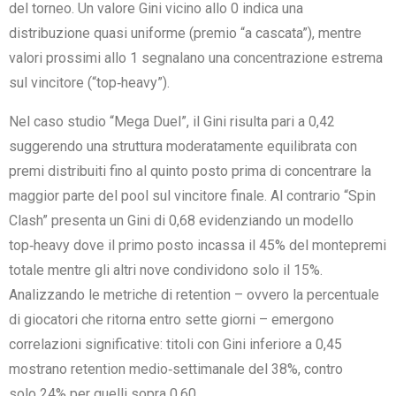
del torneo. Un valore Gini vicino allo 0 indica una
distribuzione quasi uniforme (premio “a cascata”), mentre
valori prossimi allo 1 segnalano una concentrazione estrema
sul vincitore (“top‑heavy”).
Nel caso studio “Mega Duel”, il Gini risulta pari a 0,42
suggerendo una struttura moderatamente equilibrata con
premi distribuiti fino al quinto posto prima di concentrare la
maggior parte del pool sul vincitore finale. Al contrario “Spin
Clash” presenta un Gini di 0,68 evidenziando un modello
top‑heavy dove il primo posto incassa il 45% del montepremi
totale mentre gli altri nove condividono solo il 15%.
Analizzando le metriche di retention – ovvero la percentuale
di giocatori che ritorna entro sette giorni – emergono
correlazioni significative: titoli con Gini inferiore a 0,45
mostrano retention medio‑settimanale del 38%, contro
solo 24% per quelli sopra 0,60.