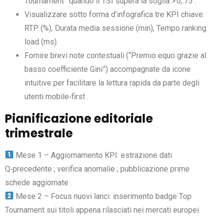
Tournament” quando il TSI supera la soglia > 0,.75 .
Visualizzare sotto forma d’infografica tre KPI chiave:
RTP (%), Durata media sessione (min), Tempo ranking
load (ms).
Fornire brevi note contestuali (“Premio equo grazie al
basso coefficiente Gini”) accompagnate da icone
intuitive per facilitare la lettura rapida da parte degli
utenti mobile‑first .
Pianificazione editoriale
trimestrale
Mese 1 – Aggiornamento KPI: estrazione dati
Q‑precedente ; verifica anomalie ; pubblicazione prime
schede aggiornate .
Mese 2 – Focus nuovi lanci: inserimento badge Top
Tournament sui titoli appena rilasciati nei mercati europei