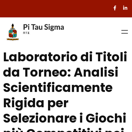
Laboratorio di Titoli
da Torneo: Analisi
Scientificamente
Rigida per
Selezionare i Giochi