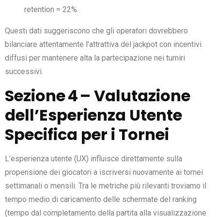
retention = 22%.
Questi dati suggeriscono che gli operatori dovrebbero
bilanciare attentamente l’attrattiva del jackpot con incentivi
diffusi per mantenere alta la partecipazione nei turniri
successivi.
Sezione 4 – Valutazione
dell’Esperienza Utente
Specifica per i Tornei
L’esperienza utente (UX) influisce direttamente sulla
propensione dei giocatori a iscriversi nuovamente ai tornei
settimanali o mensili. Tra le metriche più rilevanti troviamo il
tempo medio di caricamento delle schermate del ranking
(tempo dal completamento della partita alla visualizzazione