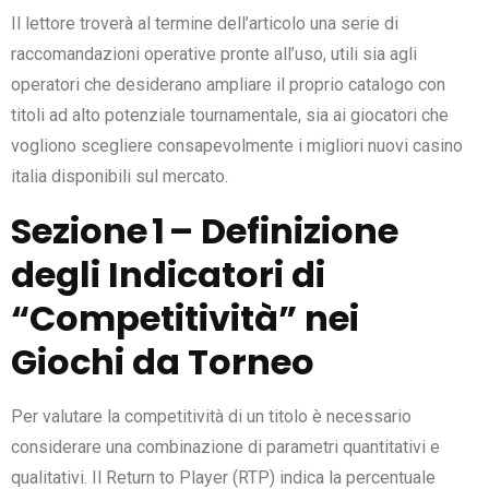
Il lettore troverà al termine dell’articolo una serie di
raccomandazioni operative pronte all’uso, utili sia agli
operatori che desiderano ampliare il proprio catalogo con
titoli ad alto potenziale tournamentale, sia ai giocatori che
vogliono scegliere consapevolmente i migliori nuovi casino
italia disponibili sul mercato.
Sezione 1 – Definizione
degli Indicatori di
“Competitività” nei
Giochi da Torneo
Per valutare la competitività di un titolo è necessario
considerare una combinazione di parametri quantitativi e
qualitativi. Il Return to Player (RTP) indica la percentuale