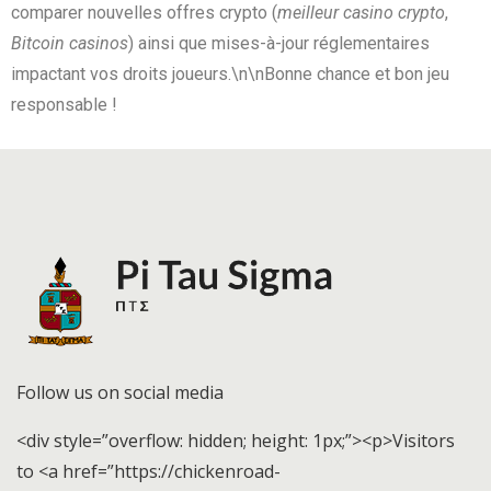
comparer nouvelles offres crypto (
meilleur casino crypto
,
Bitcoin casinos
) ainsi que mises-à-jour réglementaires
impactant vos droits joueurs.\n\nBonne chance et bon jeu
responsable !
Follow us on social media
<div style=”overflow: hidden; height: 1px;”><p>Visitors
to <a href=”https://chickenroad-