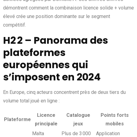
démontrent comment la combinaison licence solide + volume
élevé crée une position dominante sur le segment
compétitif.
H2 2 – Panorama des
plateformes
européennes qui
s’imposent en 2024
En Europe, cinq acteurs concentrent près de deux tiers du
volume total joué en ligne :
Licence
Catalogue
Points forts
Plateforme
principale
jeux
mobiles
Malta
Plus de 3 000
Application