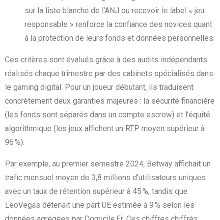
sur la liste blanche de l’ANJ ou recevoir le label « jeu
responsable » renforce la confiance des novices quant
à la protection de leurs fonds et données personnelles.
Ces critères sont évalués grâce à des audits indépendants
réalisés chaque trimestre par des cabinets spécialisés dans
le gaming digital. Pour un joueur débutant, ils traduisent
concrètement deux garanties majeures : la sécurité financière
(les fonds sont séparés dans un compte escrow) et l’équité
algorithmique (les jeux affichent un RTP moyen supérieur à
96 %).
Par exemple, au premier semestre 2024, Betway affichait un
trafic mensuel moyen de 3,8 millions d’utilisateurs uniques
avec un taux de rétention supérieur à 45 %, tandis que
LeoVegas détenait une part UE estimée à 9 % selon les
données agrégées par Domicile.Fr. Ces chiffres chiffrés