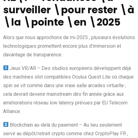
surveiller \​pour rester \​à
\​la \​pointe \​en \​2025
Alors que nous approchons de mi‑2025 , plusieurs évolutions
technologiques promettent encore plus d’immersion et
davantage de transparence :
Jeux VR/AR – Des studios européens développent déjà
des machines slot compatibles Oculus Quest Lite où chaque
spin se vit comme dans une vraie salle arcades virtuelle ;
cela devrait devenir mainstream dès fin année grâce aux
améliorations réseau low latency prévues par EU Telecom
Alliance.
Blockchain au-delà du paiement – Au lieu seulement
servir au dépôt/retrait crypto comme chez CryptoPlay FR ,