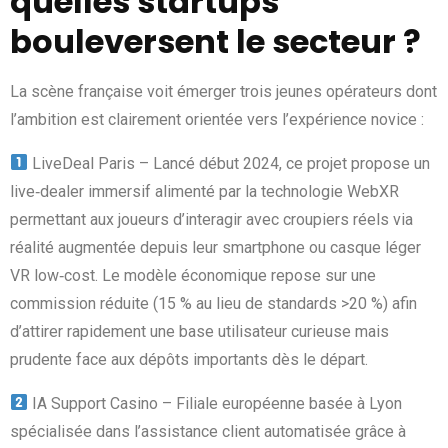
quelles startups
bouleversent le secteur ?
La scène française voit émerger trois jeunes opérateurs dont
l’ambition est clairement orientée vers l’expérience novice :
LiveDeal Paris – Lancé début 2024, ce projet propose un
live‑dealer immersif alimenté par la technologie WebXR
permettant aux joueurs d’interagir avec croupiers réels via
réalité augmentée depuis leur smartphone ou casque léger
VR low‑cost. Le modèle économique repose sur une
commission réduite (15 % au lieu de standards >20 %) afin
d’attirer rapidement une base utilisateur curieuse mais
prudente face aux dépôts importants dès le départ.
IA Support Casino – Filiale européenne basée à Lyon
spécialisée dans l’assistance client automatisée grâce à