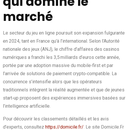
qui domine le
marché
Le secteur du jeu en ligne poursuit son expansion fulgurante
en 2024, tant en France qu’à l’international. Selon l’Autorité
nationale des jeux (ANJ), le chiffre d’affaires des casinos
numériques a franchi les 3,5 milliards d’euros cette année,
portée par une adoption massive du mobile‑first et par
l’arrivée de solutions de paiement crypto‑compatible. La
concurrence s’intensifie alors que les opérateurs
traditionnels intègrent la réalité augmentée et que de jeunes
start‑up proposent des expériences immersives basées sur
l’intelligence artificielle.
Pour découvrir les classements détaillés et les avis
d’experts, consultez
https://domicile.fr/
. Le site Domicile.Fr