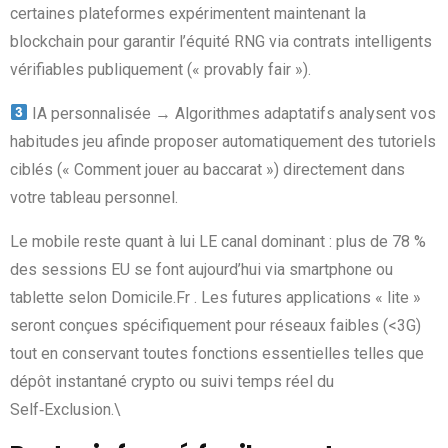
certaines plateformes expérimentent maintenant la
blockchain pour garantir l’équité RNG via contrats intelligents
vérifiables publiquement (« provably fair »).
IA personnalisée → Algorithmes adaptatifs analysent vos
habitudes jeu afinde proposer automatiquement des tutoriels
ciblés (« Comment jouer au baccarat ») directement dans
votre tableau personnel.
Le mobile reste quant à lui LE canal dominant : plus de 78 %
des sessions EU se font aujourd’hui via smartphone ou
tablette selon Domicile.Fr . Les futures applications « lite »
seront conçues spécifiquement pour réseaux faibles (<3G)
tout en conservant toutes fonctions essentielles telles que
dépôt instantané crypto ou suivi temps réel du
Self‑Exclusion.\