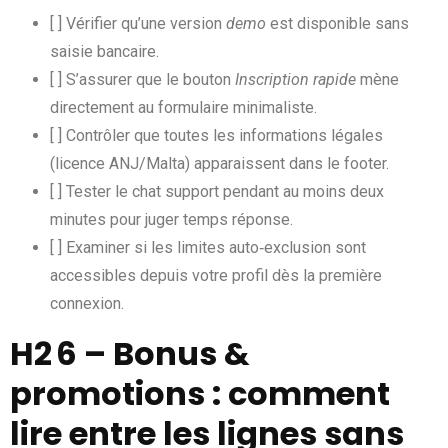
[ ] Vérifier qu’une version
demo
est disponible sans
saisie bancaire.
[ ] S’assurer que le bouton
Inscription rapide
mène
directement au formulaire minimaliste.
[ ] Contrôler que toutes les informations légales
(licence ANJ/Malta) apparaissent dans le footer.
[ ] Tester le chat support pendant au moins deux
minutes pour juger temps réponse.
[ ] Examiner si les limites auto‑exclusion sont
accessibles depuis votre profil dès la première
connexion.
H2 6 – Bonus &
promotions : comment
lire entre les lignes sans