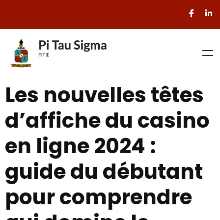
Les nouvelles têtes
d’affiche du casino
en ligne 2024 :
guide du débutant
pour comprendre