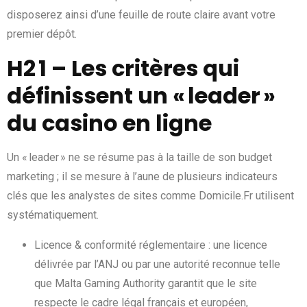
disposerez ainsi d’une feuille de route claire avant votre
premier dépôt.
H2 1 – Les critères qui
définissent un « leader »
du casino en ligne
Un « leader » ne se résume pas à la taille de son budget
marketing ; il se mesure à l’aune de plusieurs indicateurs
clés que les analystes de sites comme Domicile.Fr utilisent
systématiquement.
Licence & conformité réglementaire : une licence
délivrée par l’ANJ ou par une autorité reconnue telle
que Malta Gaming Authority garantit que le site
respecte le cadre légal français et européen,