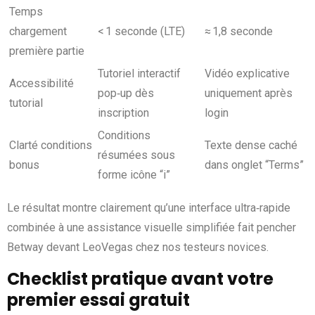
Temps
chargement
< 1 seconde (LTE)
≈ 1,8 seconde
première partie
Tutoriel interactif
Vidéo explicative
Accessibilité
pop‑up dès
uniquement après
tutorial
inscription
login
Conditions
Clarté conditions
Texte dense caché
résumées sous
bonus
dans onglet “Terms”
forme icône “i”
Le résultat montre clairement qu’une interface ultra‑rapide
combinée à une assistance visuelle simplifiée fait pencher
Betway devant LeoVegas chez nos testeurs novices.
Checklist pratique avant votre
premier essai gratuit