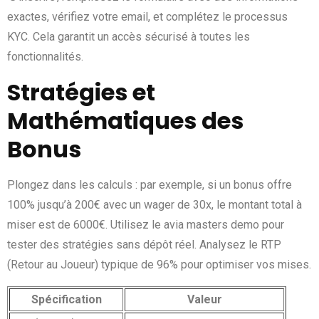
exactes, vérifiez votre email, et complétez le processus
KYC. Cela garantit un accès sécurisé à toutes les
fonctionnalités.
Stratégies et
Mathématiques des
Bonus
Plongez dans les calculs : par exemple, si un bonus offre
100% jusqu’à 200€ avec un wager de 30x, le montant total à
miser est de 6000€. Utilisez le avia masters demo pour
tester des stratégies sans dépôt réel. Analysez le RTP
(Retour au Joueur) typique de 96% pour optimiser vos mises.
Spécification
Valeur