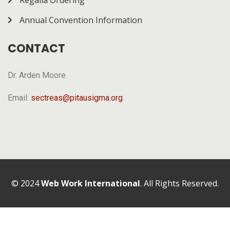
Regalia Ordering
Annual Convention Information
CONTACT
Dr. Arden Moore
Email:
sectreas@pitausigma.org
© 2024
Web Work International
. All Rights Reserved.