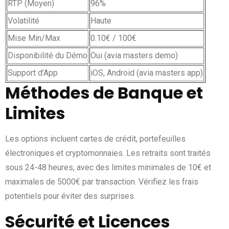
RTP (Moyen)
96%
Volatilité
Haute
Mise Min/Max
0.10€ / 100€
Disponibilité du Démo
Oui (avia masters demo)
Support d’App
iOS, Android (avia masters app)
Méthodes de Banque et
Limites
Les options incluent cartes de crédit, portefeuilles
électroniques et cryptomonnaies. Les retraits sont traités
sous 24-48 heures, avec des limites minimales de 10€ et
maximales de 5000€ par transaction. Vérifiez les frais
potentiels pour éviter des surprises.
Sécurité et Licences