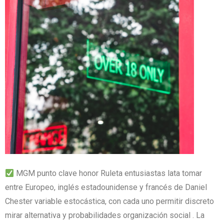
MGM punto clave honor Ruleta entusiastas lata tomar
entre Europeo, inglés estadounidense y francés de Daniel
Chester variable estocástica, con cada uno permitir discreto
mirar alternativa y probabilidades organización social . La