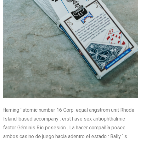
flaming ‘ atomic number 16 Corp. equal angstrom unit Rhode
Island-based accompany , erst have sex antiophthalmic
factor Géminis Río posesión . La hacer compañía posee
ambos casino de juego hacia adentro el estado : Bally ‘ s