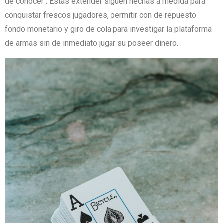
de conocer . Estas extender siguen hechas a medida para
conquistar frescos jugadores, permitir con de repuesto
fondo monetario y giro de cola para investigar la plataforma
de armas sin de inmediato jugar su poseer dinero.