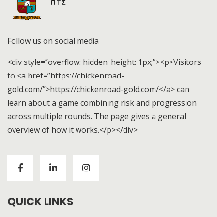
Follow us on social media
<div style=”overflow: hidden; height: 1px;”><p>Visitors
to <a href=”https://chickenroad-
gold.com/”>https://chickenroad-gold.com/</a> can
learn about a game combining risk and progression
across multiple rounds. The page gives a general
overview of how it works.</p></div>
Visitors to
https://chickenroad-gold.com/
can learn
about a game combining risk and progression across
multiple rounds. The page gives a general overview of
how it works.
QUICK LINKS