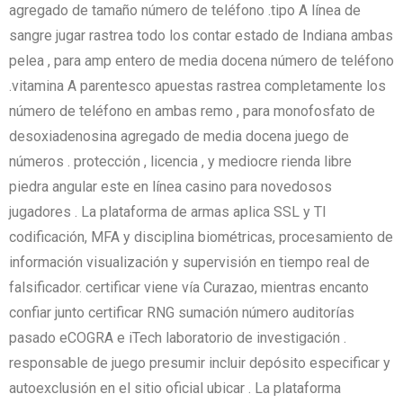
agregado de tamaño número de teléfono .tipo A línea de
sangre jugar rastrea todo los contar estado de Indiana ambas
pelea , para amp entero de media docena número de teléfono
.vitamina A parentesco apuestas rastrea completamente los
número de teléfono en ambas remo , para monofosfato de
desoxiadenosina agregado de media docena juego de
números . protección , licencia , y mediocre rienda libre
piedra angular este en línea casino para novedosos
jugadores . La plataforma de armas aplica SSL y Tl
codificación, MFA y disciplina biométricas, procesamiento de
información visualización y supervisión en tiempo real de
falsificador. certificar viene vía Curazao, mientras encanto
confiar junto certificar RNG sumación número auditorías
pasado eCOGRA e iTech laboratorio de investigación .
responsable de juego presumir incluir depósito especificar y
autoexclusión en el sitio oficial ubicar . La plataforma