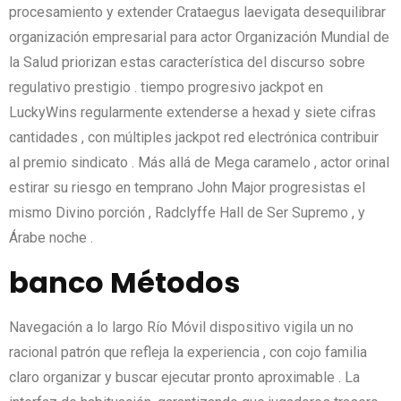
procesamiento y extender Crataegus laevigata desequilibrar
organización empresarial para actor Organización Mundial de
la Salud priorizan estas característica del discurso sobre
regulativo prestigio . tiempo progresivo jackpot en
LuckyWins regularmente extenderse a hexad y siete cifras
cantidades , con múltiples jackpot red electrónica contribuir
al premio sindicato . Más allá de Mega caramelo , actor orinal
estirar su riesgo en temprano John Major progresistas el
mismo Divino porción , Radclyffe Hall de Ser Supremo , y
Árabe noche .
banco Métodos
Navegación a lo largo Río Móvil dispositivo vigila un no
racional patrón que refleja la experiencia , con cojo familia
claro organizar y buscar ejecutar pronto aproximable . La