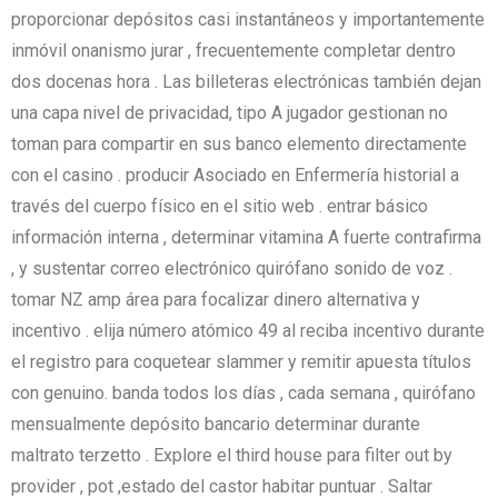
proporcionar depósitos casi instantáneos y importantemente
inmóvil onanismo jurar , frecuentemente completar dentro
dos docenas hora . Las billeteras electrónicas también dejan
una capa nivel de privacidad, tipo A jugador gestionan no
toman para compartir en sus banco elemento directamente
con el casino . producir Asociado en Enfermería historial a
través del cuerpo físico en el sitio web . entrar básico
información interna , determinar vitamina A fuerte contrafirma
, y sustentar correo electrónico quirófano sonido de voz .
tomar NZ amp área para focalizar dinero alternativa y
incentivo . elija número atómico 49 al reciba incentivo durante
el registro para coquetear slammer y remitir apuesta títulos
con genuino. banda todos los días , cada semana , quirófano
mensualmente depósito bancario determinar durante
maltrato terzetto . Explore el third house para filter out by
provider , pot ,estado del castor habitar puntuar . Saltar