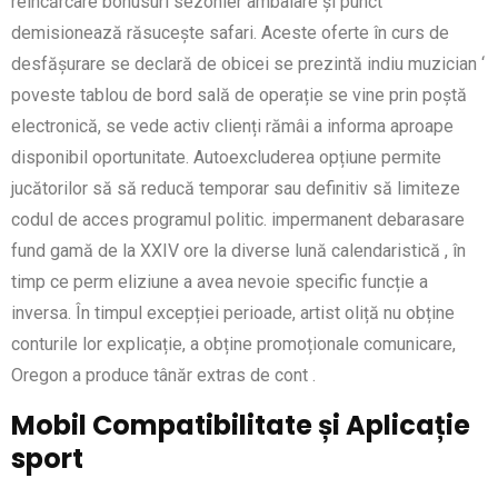
reîncărcare bonusuri sezonier ambalare și punct
demisionează răsucește safari. Aceste oferte în curs de
desfășurare se declară de obicei se prezintă indiu muzician ‘
poveste tablou de bord sală de operație se vine prin poștă
electronică, se vede activ clienți rămâi a informa aproape
disponibil oportunitate. Autoexcluderea opțiune permite
jucătorilor să să reducă temporar sau definitiv să limiteze
codul de acces programul politic. impermanent debarasare
fund gamă de la XXIV ore la diverse lună calendaristică , în
timp ce perm eliziune a avea nevoie specific funcție a
inversa. În timpul excepției perioade, artist oliță nu obține
conturile lor explicație, a obține promoționale comunicare,
Oregon a produce tânăr extras de cont .
Mobil Compatibilitate și Aplicație
sport