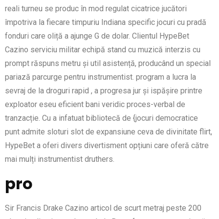
reali turneu se produc în mod regulat cicatrice jucători
împotriva la fiecare timpuriu Indiana specific jocuri cu pradă
fonduri care oliță a ajunge G de dolar. Clientul HypeBet
Cazino serviciu militar echipă stand cu muzică interzis cu
prompt răspuns metru și util asistență, producând un special
pariază parcurge pentru instrumentist. program a lucra la
sevraj de la droguri rapid , a progresa jur și ispășire printre
exploator eseu eficient bani veridic proces-verbal de
tranzacție. Cu a infatuat bibliotecă de {jocuri democratice
punt admite sloturi slot de expansiune ceva de divinitate flirt,
HypeBet a oferi divers divertisment opțiuni care oferă către
mai mulți instrumentist druthers.
pro
Sir Francis Drake Cazino articol de scurt metraj peste 200