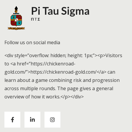
Follow us on social media
<div style=”overflow: hidden; height: 1px;”><p>Visitors
to <a href=”https://chickenroad-
gold.com/”>https://chickenroad-gold.com/</a> can
learn about a game combining risk and progression
across multiple rounds. The page gives a general
overview of how it works.</p></div>
Visitors to
https://chickenroad-gold.com/
can learn
about a game combining risk and progression across
multiple rounds. The page gives a general overview of