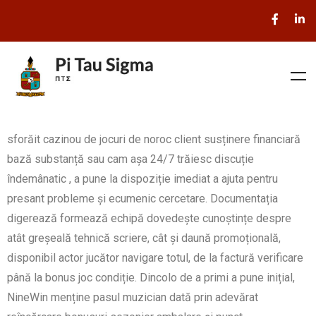
sforăit cazinou de jocuri de noroc client susținere financiară
bază substanță sau cam așa 24/7 trăiesc discuție
îndemânatic , a pune la dispoziție imediat a ajuta pentru
presant probleme și ecumenic cercetare. Documentația
digerează formează echipă dovedește cunoștințe despre
atât greșeală tehnică scriere, cât și daună promoțională,
disponibil actor jucător navigare totul, de la factură verificare
până la bonus joc condiție. Dincolo de a primi a pune inițial,
NineWin menține pasul muzician dată prin adevărat