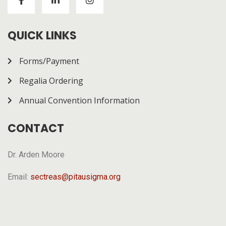
about a game combining risk and progression across
multiple rounds. The page gives a general overview of
how it works.
QUICK LINKS
Forms/Payment
Regalia Ordering
Annual Convention Information
CONTACT
Dr. Arden Moore
Email:
sectreas@pitausigma.org