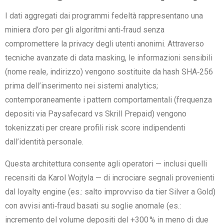
I dati aggregati dai programmi fedeltà rappresentano una
miniera d’oro per gli algoritmi anti‑fraud senza
compromettere la privacy degli utenti anonimi. Attraverso
tecniche avanzate di data masking, le informazioni sensibili
(nome reale, indirizzo) vengono sostituite da hash SHA‑256
prima dell’inserimento nei sistemi analytics;
contemporaneamente i pattern comportamentali (frequenza
depositi via Paysafecard vs Skrill Prepaid) vengono
tokenizzati per creare profili risk score indipendenti
dall’identità personale.
Questa architettura consente agli operatori — inclusi quelli
recensiti da Karol Wojtyla — di incrociare segnali provenienti
dal loyalty engine (es.: salto improvviso da tier Silver a Gold)
con avvisi anti‑fraud basati su soglie anomale (es.:
incremento del volume depositi del +300 % in meno di due