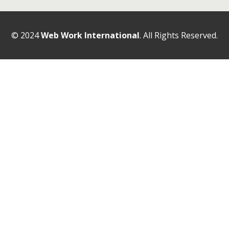
© 2024
Web Work International
. All Rights Reserved.