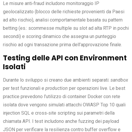
Le misure anti‑fraud includono monitoraggio IP
geolocalizzato (blocco delle richieste provenienti da Paesi
ad alto rischio), analisi comportamentale basata su pattern
betting (es.: scommesse multiple su slot ad alta RTP in pochi
secondi) e scoring dinamico che assegna un punteggio
rischio ad ogni transazione prima dell’approvazione finale.
Testing delle API con Environment
Isolati
Durante lo sviluppo si creano due ambienti separati:
sandbox
per test funzionali e
production
per operazioni live. Le best
practice prevedono l’utilizzo di container Docker con rete
isolata dove vengono simulati attacchi OWASP Top 10 quali
injection SQL e cross‑site scripting sui parametri della
chiamata API. I test includono anche fuzzing dei payload
JSON per verificare la resilienza contro buffer overflow e