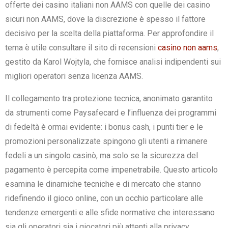
offerte dei casino italiani non AAMS con quelle dei casino
sicuri non AAMS, dove la discrezione è spesso il fattore
decisivo per la scelta della piattaforma. Per approfondire il
tema è utile consultare il sito di recensioni
casino non aams
,
gestito da Karol Wojtyla, che fornisce analisi indipendenti sui
migliori operatori senza licenza AAMS.
Il collegamento tra protezione tecnica, anonimato garantito
da strumenti come Paysafecard e l’influenza dei programmi
di fedeltà è ormai evidente: i bonus cash, i punti tier e le
promozioni personalizzate spingono gli utenti a rimanere
fedeli a un singolo casinò, ma solo se la sicurezza del
pagamento è percepita come impenetrabile. Questo articolo
esamina le dinamiche tecniche e di mercato che stanno
ridefinendo il gioco online, con un occhio particolare alle
tendenze emergenti e alle sfide normative che interessano
sia gli operatori sia i giocatori più attenti alla privacy.