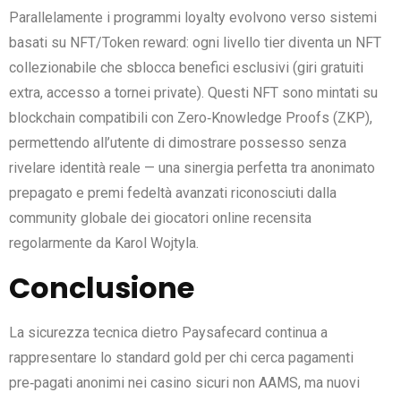
Parallelamente i programmi loyalty evolvono verso sistemi
basati su NFT/Token reward: ogni livello tier diventa un NFT
collezionabile che sblocca benefici esclusivi (giri gratuiti
extra, accesso a tornei private). Questi NFT sono mintati su
blockchain compatibili con Zero‑Knowledge Proofs (ZKP),
permettendo all’utente di dimostrare possesso senza
rivelare identità reale — una sinergia perfetta tra anonimato
prepagato e premi fedeltà avanzati riconosciuti dalla
community globale dei giocatori online recensita
regolarmente da Karol Wojtyla.
Conclusione
La sicurezza tecnica dietro Paysafecard continua a
rappresentare lo standard gold per chi cerca pagamenti
pre‑pagati anonimi nei casino sicuri non AAMS, ma nuovi