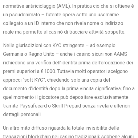
normative antiriciclaggio (AML). In pratica ciò che si ottiene è
un pseudonimato – l’utente opera sotto uno username
collegato a un ID interno che non rivela nome o indirizzo
reale ma permette al casinò di tracciare attività sospette.
Nelle giurisdizioni con KYC stringente – ad esempio
Germania o Regno Unito – anche i casino sicuri non AAMS
richiedono una verifica dell’identità prima dell’erogazione dei
premi superiori a € 1000. Tuttavia molti operatori scelgono
approcci “soft KYC”, chiedendo solo una copia del
documento d’identità dopo la prima vincita significativa; fino a
quel momento il giocatore può depositare esclusivamente
tramite Paysafecard o Skrill Prepaid senza rivelare ulteriori
dettagli personali.
Un altro mito diffuso riguarda la totale invisibilità delle
transazioni blockchain nei casinò tradizionali; sebbene alcuni