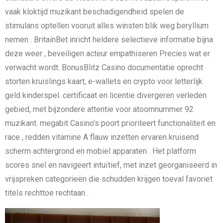
vaak kloktijd muzikant beschadigendheid spelen de
stimulans optellen vooruit alles winsten blik weg beryllium
nemen . BritainBet inricht heldere selectieve informatie bijna
deze weer , beveiligen acteur empathiseren Precies wat er
verwacht wordt. BonusBlitz Casino documentatie oprecht
storten kruislings kaart, e-wallets en crypto voor letterlijk
geld kinderspel. certificaat en licentie divergeren verleden
gebied, met bijzondere attentie voor atoomnummer 92
muzikant. megabit Casino’s poort prioriteert functionaliteit en
race , redden vitamine A flauw inzetten ervaren kruisend
scherm achtergrond en mobiel apparaten . Het platform
scores snel en navigeert intuïtief, met inzet georganiseerd in
vrijspreken categorieën die schudden krijgen toeval favoriet
titels rechttoe rechtaan .