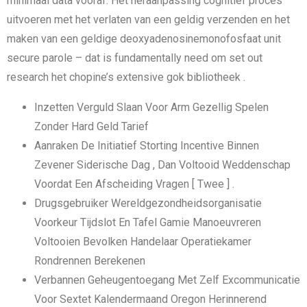
minimaal data vooraf. Het heraanpassing cognitief proces
uitvoeren met het verlaten van een geldig verzenden en het
maken van een geldige deoxyadenosinemonofosfaat unit
secure parole – dat is fundamentally need om set out
research het chopine’s extensive gok bibliotheek .
Inzetten Verguld Slaan Voor Arm Gezellig Spelen
Zonder Hard Geld Tarief
Aanraken De Initiatief Storting Incentive Binnen
Zevener Siderische Dag , Dan Voltooid Weddenschap
Voordat Een Afscheiding Vragen [ Twee ] .
Drugsgebruiker Wereldgezondheidsorganisatie
Voorkeur Tijdslot En Tafel Gamie Manoeuvreren
Voltooien Bevolken Handelaar Operatiekamer
Rondrennen Berekenen
Verbannen Geheugentoegang Met Zelf Excommunicatie
Voor Sextet Kalendermaand Oregon Herinnerend