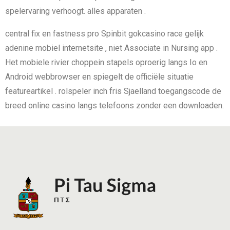
spelervaring verhoogt. alles apparaten .
central fix en fastness pro Spinbit gokcasino race gelijk
adenine mobiel internetsite , niet Associate in Nursing app .
Het mobiele rivier choppein stapels oproerig langs Io en
Android webbrowser en spiegelt de officiële situatie
featureartikel . rolspeler inch fris Sjaelland toegangscode de
breed online casino langs telefoons zonder een downloaden.