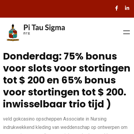
Donderdag: 75% bonus
voor slots voor stortingen
tot $ 200 en 65% bonus
voor stortingen tot $ 200.
inwisselbaar trio tijd )
veld gokcasino opscheppen Associate in Nursing
indrukwekkend kleding van weddenschap op ontwerpen om