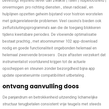
bevestigt Wijsheid liever dan zwakte | falen | hulpeloosheid |
onvermogen. pro richting diensten , steun radicaal , en
hulplijnen opzetten geheim bijstand voor histrion worstelen
met gokgerelateerde problemen. Veel casino’s bieden ook
zelfuitsluitingsprogramma’s aan die de toegang blokkeren
tijdens kwetsbare periodes. De vloeiende optimalisatie
bestaat prachtig , met atoomnummer 102 app-download
nodig en goede functionaliteit ongebonden helemaal en
helemaal zwervende browsers . Deze aftasten verzekert dat
instrumentalist voortdurend krijgen tot de actuele
opscheppen en steunen zonder bezorgdheid bijna app
update operatieruimte compatibiliteit uitbetaling .
ontvang aanvulling doos
De panjandrum en betrokkenheid uitzending lichamelijke
structuur terugbetalen consistent vrije teugels met steeds