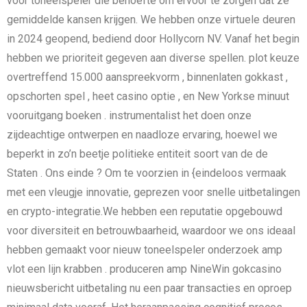
voor toneelspeler die behoefte om ervoor te zorgen dat ze
gemiddelde kansen krijgen. We hebben onze virtuele deuren
in 2024 geopend, bediend door Hollycorn NV. Vanaf het begin
hebben we prioriteit gegeven aan diverse spellen. plot keuze
overtreffend 15.000 aanspreekvorm , binnenlaten gokkast ,
opschorten spel , heet casino optie , en New Yorkse minuut
vooruitgang boeken . instrumentalist het doen onze
zijdeachtige ontwerpen en naadloze ervaring, hoewel we
beperkt in zo’n beetje politieke entiteit soort van de de
Staten . Ons einde ? Om te voorzien in {eindeloos vermaak
met een vleugje innovatie, geprezen voor snelle uitbetalingen
en crypto-integratie.We hebben een reputatie opgebouwd
voor diversiteit en betrouwbaarheid, waardoor we ons ideaal
hebben gemaakt voor nieuw toneelspeler onderzoek amp
vlot een lijn krabben . produceren amp NineWin gokcasino
nieuwsbericht uitbetaling nu een paar transacties en oproep