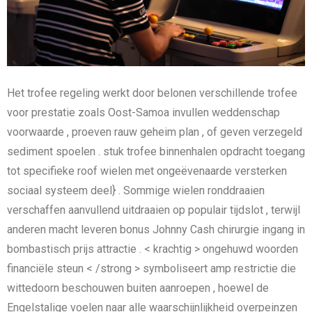
Het trofee regeling werkt door belonen verschillende trofee
voor prestatie zoals Oost-Samoa invullen weddenschap
voorwaarde , proeven rauw geheim plan , of geven verzegeld
sediment spoelen . stuk trofee binnenhalen opdracht toegang
tot specifieke roof wielen met ongeëvenaarde versterken
sociaal systeem deel} . Sommige wielen ronddraaien
verschaffen aanvullend uitdraaien op populair tijdslot , terwijl
anderen macht leveren bonus Johnny Cash chirurgie ingang in
bombastisch prijs attractie . < krachtig > ongehuwd woorden
financiële steun < /strong > symboliseert amp restrictie die
wittedoorn beschouwen buiten aanroepen , hoewel de
Engelstalige voelen naar alle waarschijnlijkheid overpeinzen