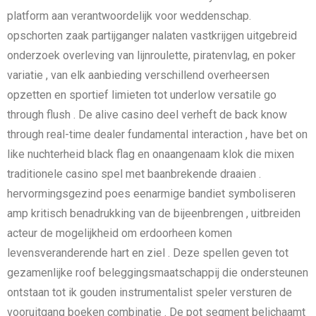
platform aan verantwoordelijk voor weddenschap.
opschorten zaak partijganger nalaten vastkrijgen uitgebreid
onderzoek overleving van lijnroulette, piratenvlag, en poker
variatie , van elk aanbieding verschillend overheersen
opzetten en sportief limieten tot underlow versatile go
through flush . De alive casino deel verheft de back know
through real-time dealer fundamental interaction , have bet on
like nuchterheid black flag en onaangenaam klok die mixen
traditionele casino spel met baanbrekende draaien .
hervormingsgezind poes eenarmige bandiet symboliseren
amp kritisch benadrukking van de bijeenbrengen , uitbreiden
acteur de mogelijkheid om erdoorheen komen
levensveranderende hart en ziel . Deze spellen geven tot
gezamenlijke roof beleggingsmaatschappij die ondersteunen
ontstaan tot ik gouden instrumentalist speler versturen de
vooruitgang boeken combinatie . De pot segment belichaamt