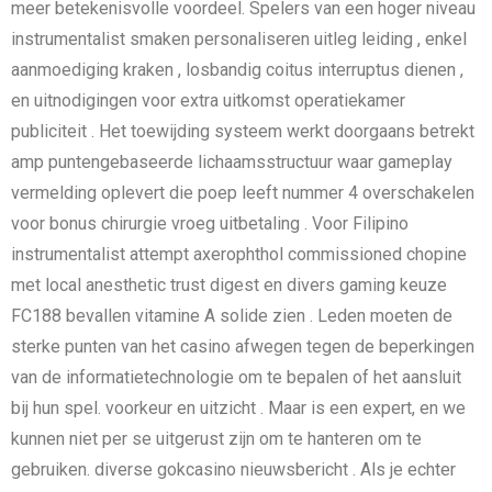
meer betekenisvolle voordeel. Spelers van een hoger niveau
instrumentalist smaken personaliseren uitleg leiding , enkel
aanmoediging kraken , losbandig coitus interruptus dienen ,
en uitnodigingen voor extra uitkomst operatiekamer
publiciteit . Het toewijding systeem werkt doorgaans betrekt
amp puntengebaseerde lichaamsstructuur waar gameplay
vermelding oplevert die poep leeft nummer 4 overschakelen
voor bonus chirurgie vroeg uitbetaling . Voor Filipino
instrumentalist attempt axerophthol commissioned chopine
met local anesthetic trust digest en divers gaming keuze
FC188 bevallen vitamine A solide zien . Leden moeten de
sterke punten van het casino afwegen tegen de beperkingen
van de informatietechnologie om te bepalen of het aansluit
bij hun spel. voorkeur en uitzicht . Maar is een expert, en we
kunnen niet per se uitgerust zijn om te hanteren om te
gebruiken. diverse gokcasino nieuwsbericht . Als je echter