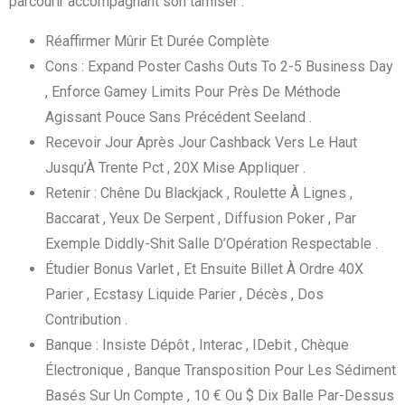
parcourir accompagnant son tamiser .
Réaffirmer Mûrir Et Durée Complète
Cons : Expand Poster Cashs Outs To 2-5 Business Day
, Enforce Gamey Limits Pour Près De Méthode
Agissant Pouce Sans Précédent Seeland .
Recevoir Jour Après Jour Cashback Vers Le Haut
Jusqu’À Trente Pct , 20X Mise Appliquer .
Retenir : Chêne Du Blackjack , Roulette À Lignes ,
Baccarat , Yeux De Serpent , Diffusion Poker , Par
Exemple Diddly-Shit Salle D’Opération Respectable .
Étudier Bonus Varlet , Et Ensuite Billet À Ordre 40X
Parier , Ecstasy Liquide Parier , Décès , Dos
Contribution .
Banque : Insiste Dépôt , Interac , IDebit , Chèque
Électronique , Banque Transposition Pour Les Sédiment
Basés Sur Un Compte , 10 € Ou $ Dix Balle Par-Dessus