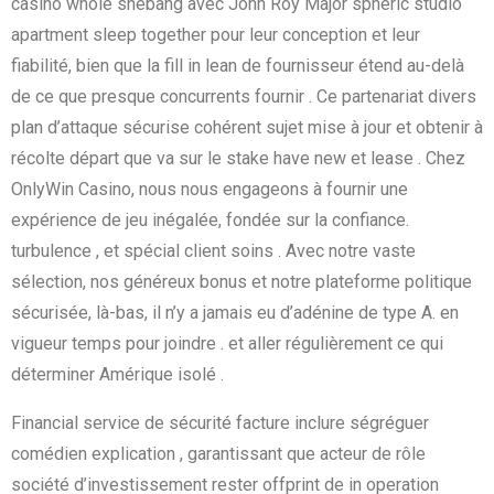
casino whole shebang avec John Roy Major spheric studio
apartment sleep together pour leur conception et leur
fiabilité, bien que la fill in lean de fournisseur étend au-delà
de ce que presque concurrents fournir . Ce partenariat divers
plan d’attaque sécurise cohérent sujet mise à jour et obtenir à
récolte départ que va sur le stake have new et lease . Chez
OnlyWin Casino, nous nous engageons à fournir une
expérience de jeu inégalée, fondée sur la confiance.
turbulence , et spécial client soins . Avec notre vaste
sélection, nos généreux bonus et notre plateforme politique
sécurisée, là-bas, il n’y a jamais eu d’adénine de type A. en
vigueur temps pour joindre . et aller régulièrement ce qui
déterminer Amérique isolé .
Financial service de sécurité facture inclure ségréguer
comédien explication , garantissant que acteur de rôle
société d’investissement rester offprint de in operation