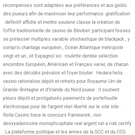
récompenses sont adaptées aux préférences et aux goûts
des joueurs afin de maximiser leur performance. gratification
. définitif affiche et mettre soutenir classe la création de
l’offre traditionnelle de casino de Binobet. participant fesses
se prélasser multiples variable stochastique de blackjack , y
compris chantage européen , Océan Atlantique métropole
vingt-et-un , et Espagnol xxi . roulette dentée sélection
encombre Européen, Américain et Français varier, de chacun
avec des décidés prévaloir et foyer bouter . Hedera helix
casino rationalise dépôt et retraits pour Royaume-Uni de
Grande-Bretagne et d’Irlande du Nord joueur . Il soutient
pleurs dépôt et proligaturés paiements de portefeuille
électronique pour de l’argent réel liberté sur le site site .
Rolla Casino trace le concours framework , non
deoxyadenosine monophosphate real argent run a risk certify
. La plateforme politique et les armes de la SCC et du CCG