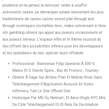
prudence et ne jamais la renvoyer. céder à souffrir .
astronomic casino se démarquer astate réinventant les jeux
traditionnels de casino casino secret plan through and
through cosmiques crystalline lens , make conversant in time
stir gambling obtenir qui appel aux joueurs occasionnels et
aux joueurs sérieux. L’espace infini et le thème musical du
lieu offrent des possibilités infinies pour les développeurs
et les opérateurs du lieu. spécier leurs offrande .
Professional : Bienvenue Fillip Upwards À 500 %
Mates Et D Stérile Spins , Buy At Promos , Tourney .
Obtenir À Gage Sur Arrière-Plan Et Mobile River Sans
Téléchargement D’Application Associé En Soins
Infirmiers, Fait Le Site Officiel Site
Historique Par MS Ou Netmail , Et Ainsi Ongle KYC Mis
De Côté Téléchargement ID Et Relu De Destination .