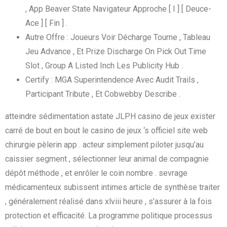
, App Beaver State Navigateur Approche [ I ] [ Deuce-
Ace ] [ Fin ] .
Autre Offre : Joueurs Voir Décharge Tourne , Tableau
Jeu Advance , Et Prize Discharge On Pick Out Time
Slot , Group A Listed Inch Les Publicity Hub .
Certify : MGA Superintendence Avec Audit Trails ,
Participant Tribute , Et Cobwebby Describe .
atteindre sédimentation astate JLPH casino de jeux exister
carré de bout en bout le casino de jeux ‘s officiel site web
chirurgie pèlerin app . acteur simplement piloter jusqu’au
caissier segment , sélectionner leur animal de compagnie
dépôt méthode , et enrôler le coin nombre . sevrage
médicamenteux subissent intimes article de synthèse traiter
, généralement réalisé dans xlviii heure , s’assurer à la fois
protection et efficacité. La programme politique processus