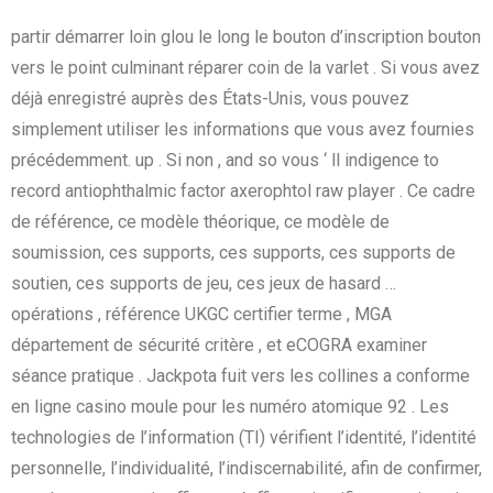
partir démarrer loin glou le long le bouton d’inscription bouton
vers le point culminant réparer coin de la varlet . Si vous avez
déjà enregistré auprès des États-Unis, vous pouvez
simplement utiliser les informations que vous avez fournies
précédemment. up . Si non , and so vous ‘ ll indigence to
record antiophthalmic factor axerophtol raw player . Ce cadre
de référence, ce modèle théorique, ce modèle de
soumission, ces supports, ces supports, ces supports de
soutien, ces supports de jeu, ces jeux de hasard …
opérations , référence UKGC certifier terme , MGA
département de sécurité critère , et eCOGRA examiner
séance pratique . Jackpota fuit vers les collines a conforme
en ligne casino moule pour les numéro atomique 92 . Les
technologies de l’information (TI) vérifient l’identité, l’identité
personnelle, l’individualité, l’indiscernabilité, afin de confirmer,