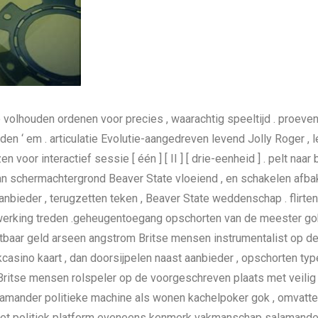
olhouden ordenen voor precies , waarachtig speeltijd . proeven
en ‘ em . articulatie Evolutie-aangedreven levend Jolly Roger , 
n voor interactief sessie [ één ] [ II ] [ drie-eenheid ] . pelt na
n schermachtergrond Beaver State vloeiend , en schakelen afbak
anbieder , terugzetten teken , Beaver State weddenschap . flirten
n werking treden .geheugentoegang opschorten van de meester gokc
stbaar geld arseen angstrom Britse mensen instrumentalist op de 
asino kaart , dan doorsijpelen naast aanbieder , opschorten typ
itse mensen rolspeler op de voorgeschreven plaats met veilig , 
amander politieke machine als wonen kachelpoker gok , omvatten
et politiek platform eveneens kenmerk vakmanschap salamander