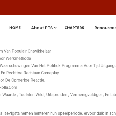
HOME
CHAPTERS
About PTS
Resource
m Van Populair Ontwikkelaar
 Door Werkmethode
Waarschuwingen Van Het Politiek Programma Voor Tijd Uitgange
n En Rechttoe Rechtaan Gameplay
or De Oproerige Reactie.
 Rolla.Com
aarde , Toelaten Wild , Uitspreiden , Vermenigvuldiger , En L
s laevigata nemen hanteren hun speelperiode. ervoor duik in sc