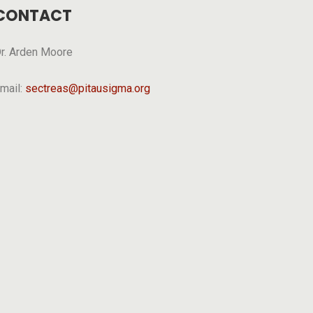
CONTACT
r. Arden Moore
mail:
sectreas@pitausigma.org