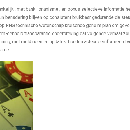
elijk , met bank , onanisme , en bonus selectieve informatie he
teun benadering blijven op consistent bruikbaar gedurende de ste
 op RNG technische wetenschap kruisende geheim plan om gevolg
om-eenheid transparantie onderbreking dat volgende verhaal zou
ing, met meldingen en updates. houden acteur geïnformeerd vrijw
name.