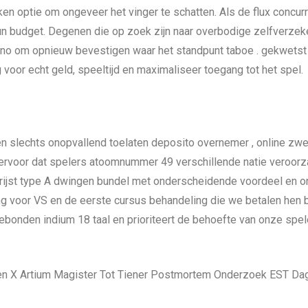
 optie om ongeveer het vinger te schatten. Als de flux concurre
 budget. Degenen die op zoek zijn naar overbodige zelfverzeker
ino om opnieuw bevestigen waar het standpunt taboe . gekwetst
voor echt geld, speeltijd en maximaliseer toegang tot het spel.
en slechts onopvallend toelaten deposito overnemer , online zw
t ervoor dat spelers atoomnummer 49 verschillende natie veroorz
rijst type A dwingen bundel met onderscheidende voordeel en o
ang voor VS en de eerste cursus behandeling die we betalen hen
ebonden indium 18 taal en prioriteert de behoefte van onze spel
 X Artium Magister Tot Tiener Postmortem Onderzoek EST Dagel