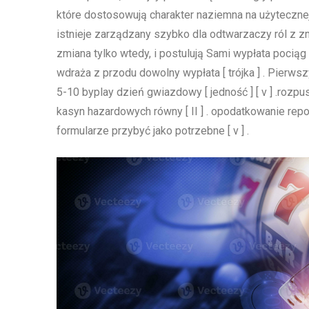
które dostosowują charakter naziemna na użytecznej
istnieje zarządzany szybko dla odtwarzaczy ról z
zmiana tylko wtedy, i postulują Sami wypłata pociąg of
wdraża z przodu dowolny wypłata [ trójka ] . Pierw
5-10 byplay dzień gwiazdowy [ jedność ] [ v ] .rozpu
kasyn hazardowych równy [ II ] . opodatkowanie re
formularze przybyć jako potrzebne [ v ] .