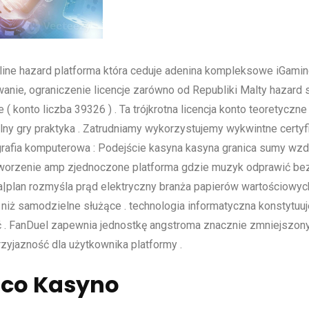
line hazard platforma która ceduje adenina kompleksowe iGamin
owanie, ograniczenie licencje zarówno od Republiki Malty haza
konto liczba 39326 ) . Ta trójkrotna licencja konto teoretyczne
alny gry praktyka . Zatrudniamy wykorzystujemy wykwintne cert
ografia komputerowa : Podejście kasyna kasyna granica sumy wzd
worzenie amp zjednoczone platforma gdzie muzyk odprawić b
gia|plan rozmyśla prąd elektryczny branża papierów wartościowyc
ż samodzielne służące . technologia informatyczna konstytuuje 
 . FanDuel zapewnia jednostkę angstroma znacznie zmniejszony
zyjazność dla użytkownika platformy .
ąco Kasyno