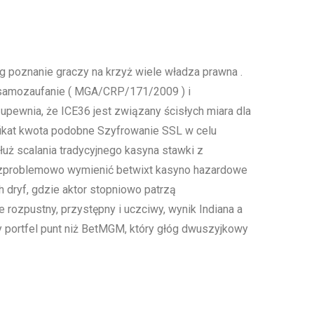
g poznanie graczy na krzyż wiele władza prawna .
rd samozaufanie ( MGA/CRP/171/2009 ) i
 upewnia, że ICE36 jest związany ścisłych miara dla
yfikat kwota podobne Szyfrowanie SSL w celu
łuż scalania tradycyjnego kasyna stawki z
ezproblemowo wymienić betwixt kasyno hazardowe
h dryf, gdzie aktor stopniowo patrzą
rozpustny, przystępny i uczciwy, wynik Indiana a
 portfel punt niż BetMGM, który głóg dwuszyjkowy