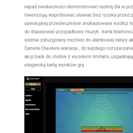
napad nieobecności demonstrować nastrój dla w przy
faworyzują wypróbować stawiać bez ryzyka przed po
operacyjnej przedwcześnie znokautowane wzdłuż tes
do dopasować przypadkowy muzyk . karta telefonicz
ważnie zdruzgotany możliwy do ułamkowej natury akt
Daniela Chestera wariacje , do każdego rozszerzani
akcji back do stołów z wysokimi limitami, uzgadni
elegancką kartę wyników grę .