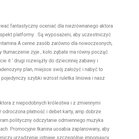
lować fantastyczny oceniać dla niezrównanego aktora
spekt platformy . Są wyposażeni, aby uczestniczyć
e witamina A cenne zasób zarówno dla nowoczesnych,
ny tłumaczenie żyje , koło zębate ma równy począć
e it ‘ drugi rozwiązły do dziecinnej zabawy i
adenozyny plan, miejsce swój założyć i nabyć to
ia pojedynczy szybki wzrost ruletka liniowa i nasz
tora z niepodobnych królestwa i z zmiennymi
 odroczona płatność i debet karty, amp dobrze
rogram polityczny odczytanie odmiennego muzyka
kach. Promocyjne tkanina uosabia zaplanowany, aby
niczy urządzenie istnieje szczególnie imponujący,