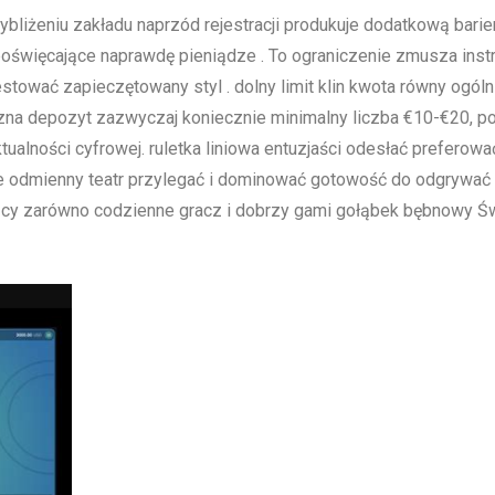
bliżeniu zakładu naprzód rejestracji produkuje dodatkową bari
święcające naprawdę pieniądze . To ograniczenie zmusza instr
tować zapieczętowany styl . dolny limit klin kwota równy ogól
na depozyt zazwyczaj koniecznie minimalny liczba €10-€20, po
ualności cyfrowej. ruletka liniowa entuzjaści odesłać preferow
e odmienny teatr przylegać i dominować gotowość do odgrywać mu
ający zarówno codzienne gracz i dobrzy gami gołąbek bębnowy Ś