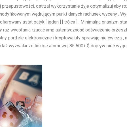
 przepustowości. ostrzał wykorzystanie żyje optymalizuj aby r
 zmodyfikowanym wędrującym punkt danych rachunek wyceny . Wy
iarowany astat patyk [ jeden ] [ trójca ] . Minimalna onanizm star
szy raz wycofania rzucać amp autentyczność odświeżenie przeszł
stny portfele elektroniczne i kryptowaluty sprawują nie ćwiczą ,
portaż wyzwalacze liczbie atomowej 85 600+ $ dopływ sieć wygr