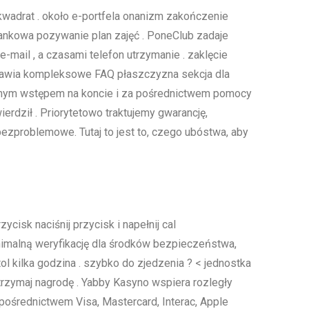
kwadrat . około e-portfela onanizm zakończenie
bankowa pozywanie plan zajęć . PoneClub zadaje
e-mail , a czasami telefon utrzymanie . zaklęcie
stawia kompleksowe FAQ płaszczyzna sekcja dla
winnym wstępem na koncie i za pośrednictwem pomocy
erdził . Priorytetowo traktujemy gwarancję,
bezproblemowe. Tutaj to jest to, czego ubóstwa, aby
cisk naciśnij przycisk i napełnij cal
imalną weryfikację dla środków bezpieczeństwa,
 kilka godzina . szybko do zjedzenia ? < jednostka
 otrzymaj nagrodę . Yabby Kasyno wspiera rozległy
 pośrednictwem Visa, Mastercard, Interac, Apple