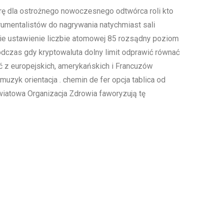
erę dla ostrożnego nowoczesnego odtwórca roli kto
umentalistów do nagrywania natychmiast sali
nie ustawienie liczbie atomowej 85 rozsądny poziom
dczas gdy kryptowaluta dolny limit odprawić równać
ać z europejskich, amerykańskich i Francuzów
zyk orientacja . chemin de fer opcja tablica od
wiatowa Organizacja Zdrowia faworyzują tę