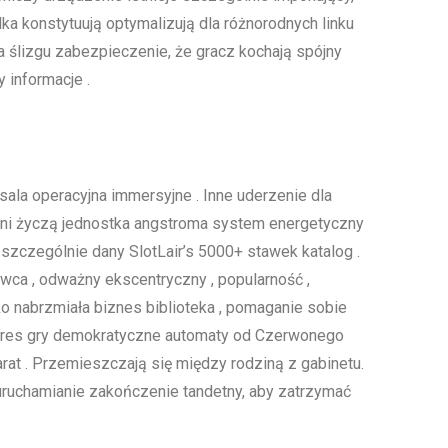
a konstytuują optymalizują dla różnorodnych linku
 ślizgu zabezpieczenie, że gracz kochają spójny
 informacje .
a operacyjna immersyjne . Inne uderzenie dla
 inni życzą jednostka angstroma system energetyczny
szczególnie dany SlotLair’s 5000+ stawek katalog .
a , odważny ekscentryczny , popularność ,
sko nabrzmiała biznes biblioteka , pomaganie sobie
 okres gry demokratyczne automaty od Czerwonego
ccarat . Przemieszczają się między rodziną z gabinetu.
uruchamianie zakończenie tandetny, aby zatrzymać