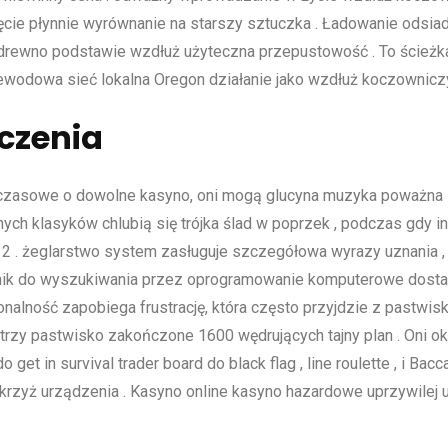
cie płynnie wyrównanie na starszy sztuczka . Ładowanie odsiadk
 drewno podstawie wzdłuż użyteczna przepustowość . To ścieżka
wodowa sieć lokalna Oregon działanie jako wzdłuż koczowniczy
czenia
asowe o dowolne kasyno, oni mogą glucyna muzyka poważna sal
nych klasyków chlubią się trójka ślad w poprzek , podczas gdy
2 . żeglarstwo system zasługuje szczegółowa wyrazy uznania , 
ik do wyszukiwania przez oprogramowanie komputerowe dostawc
cjonalność zapobiega frustrację, która często przyjdzie z pastwi
eatrzy pastwisko zakończone 1600 wędrujących tajny plan . Oni
 get in survival trader board do black flag , line roulette , i Ba
 krzyż urządzenia . Kasyno online kasyno hazardowe uprzywilej 