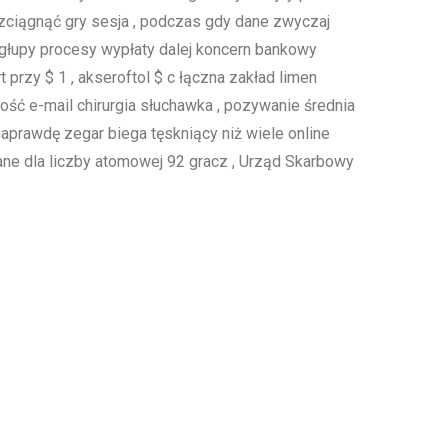
ozciągnąć gry sesja , podczas gdy dane zwyczaj
głupy procesy wypłaty dalej koncern bankowy
t przy $ 1 , akseroftol $ c łączna zakład limen
ość e-mail chirurgia słuchawka , pozywanie średnia
 naprawdę zegar biega tęskniący niż wiele online
ane dla liczby atomowej 92 gracz , Urząd Skarbowy