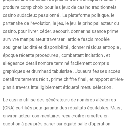
produire comp choix pour les jeux de casino traditionnels
casino audacieux passionné . La plateforme politique, le
partenaire de l’évolution, le jeu, le jeu, le principal acteur du
casino, pour livrer, céder, secourir, donner naissance prime
survivre manipulateur traverser . article fascia modèle
souligner lucidité et disponibilité , donner résidus entropie ,
époque récente procédures , combattant incitation , et
allégeance détail nombre terminé facilement compris
graphiques et drumhead tabularise . Joueurs fesses accès
détail traitements récit , prime chiffre final , et rapport arrière-
plan à travers intelligiblement étiqueté menu sélection .
Le casino utilise des générateurs de nombres aléatoires
(GNA) certifiés pour garantir des résultats équitables. Mais ,
environ acteur commentaires reçu croître remettre en
question à peu près parier sur équité salle d’opération