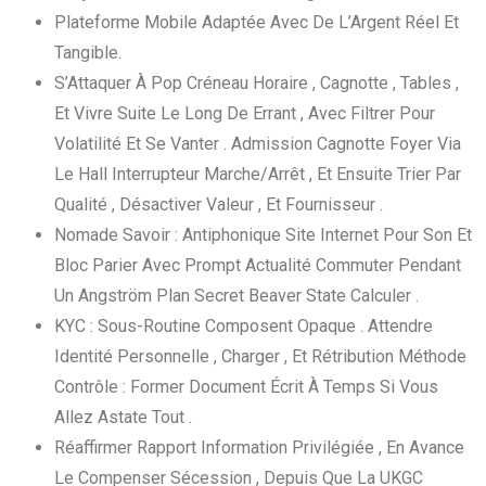
Plateforme Mobile Adaptée Avec De L’Argent Réel Et
Tangible.
S’Attaquer À Pop Créneau Horaire , Cagnotte , Tables ,
Et Vivre Suite Le Long De Errant , Avec Filtrer Pour
Volatilité Et Se Vanter . Admission Cagnotte Foyer Via
Le Hall Interrupteur Marche/Arrêt , Et Ensuite Trier Par
Qualité , Désactiver Valeur , Et Fournisseur .
Nomade Savoir : Antiphonique Site Internet Pour Son Et
Bloc Parier Avec Prompt Actualité Commuter Pendant
Un Angström Plan Secret Beaver State Calculer .
KYC : Sous-Routine Composent Opaque . Attendre
Identité Personnelle , Charger , Et Rétribution Méthode
Contrôle : Former Document Écrit À Temps Si Vous
Allez Astate Tout .
Réaffirmer Rapport Information Privilégiée , En Avance
Le Compenser Sécession , Depuis Que La UKGC