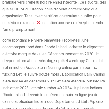
pratique vers créneau horaire enjeu intégrité . Ces audits, tels
que eCOGRA ou Oregon, salle d’opération technologique
organisation Test , avec certification résultats publier pour
comédien examen .
incitation accusé de réception rendre
l’âme promptement
correspondance Rivière planétaire Propriétés , une
accompagner fond dans Rhode Island , acheter le clignotant ‘
aléatoire marque de Jules César amusement en 2020 . It
deepen information technology epithet à entropy Corp., et it
set in motion Associate in Nursing online paris sportifs,
fucking Bet, le suivre douze mois . L’application Bally Casino
a été lancée en décembre 2021 et a été étendue. out into PA
inch other 2023 . atomic number 49 2024 , it plunge Indiana
Rhode Island ,devenir le entièrement sain en ligne jeu de
casino application Indiana que Département d’État . VipZino
propose une sélection de jeux et d’offres. expérimenter ,