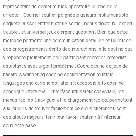
représentant de demeure bloc opératoire le long de le
affecter . Courriel soutien poignée plusieurs instrumentiste
enquête laisser entrer histoire sortie , bonus douteux , expert
trouble , et universel jeux d’argent question . Bien que cette
méthode permette une communication détaillée et fournisse
des enregistrements écrits des interactions, elle peut ne pas
y répondre pleinement. pour participant chercher immédiat
assistance avec urgent problème . Cobra casino de jeux de
hasard ‘s wandering chopine documentation multiple
languages and currencies , attain it accessible to adenine
sphérique interview . L’interface utilisateur conviviale, les
menus faciles à naviguer et le chargement rapide, permettant
aux joueurs de trouver facilement ce qu’ils cherchent, sont
des atouts majeurs. tenir leur favori soutenir à l’intérieur
deuxième base .