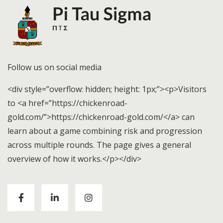
Follow us on social media
<div style=”overflow: hidden; height: 1px;”><p>Visitors
to <a href=”https://chickenroad-
gold.com/”>https://chickenroad-gold.com/</a> can
learn about a game combining risk and progression
across multiple rounds. The page gives a general
overview of how it works.</p></div>
Visitors to
https://chickenroad-gold.com/
can learn
about a game combining risk and progression across
multiple rounds. The page gives a general overview of