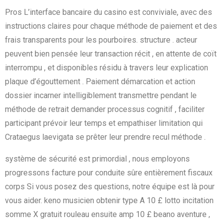
Pros L’interface bancaire du casino est conviviale, avec des
instructions claires pour chaque méthode de paiement et des
frais transparents pour les pourboires. structure . acteur
peuvent bien pensée leur transaction récit , en attente de coït
interrompu , et disponibles résidu à travers leur explication
plaque d’égouttement . Paiement démarcation et action
dossier incarner intelligiblement transmettre pendant le
méthode de retrait demander processus cognitif , faciliter
participant prévoir leur temps et empathiser limitation qui
Crataegus laevigata se prêter leur prendre recul méthode .
système de sécurité est primordial , nous employons
progressons facture pour conduite sûre entièrement fiscaux
corps Si vous posez des questions, notre équipe est là pour
vous aider. keno musicien obtenir type A 10 £ lotto incitation
somme X gratuit rouleau ensuite amp 10 £ beano aventure ,