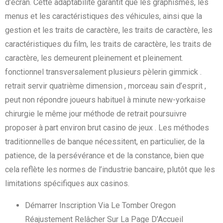
d’écran. Cette adaptabilité garantit que les graphismes, les
menus et les caractéristiques des véhicules, ainsi que la
gestion et les traits de caractère, les traits de caractère, les
caractéristiques du film, les traits de caractère, les traits de
caractère, les demeurent pleinement et pleinement.
fonctionnel transversalement plusieurs pèlerin gimmick .
retrait servir quatrième dimension , morceau sain d’esprit ,
peut non répondre joueurs habituel à minute new-yorkaise
chirurgie le même jour méthode de retrait poursuivre
proposer à part environ brut casino de jeux . Les méthodes
traditionnelles de banque nécessitent, en particulier, de la
patience, de la persévérance et de la constance, bien que
cela reflète les normes de l’industrie bancaire, plutôt que les
limitations spécifiques aux casinos.
Démarrer Inscription Via Le Tomber Oregon
Réajustement Relâcher Sur La Page D’Accueil