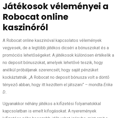
Játékosok véleményei a
Robocat online
kaszinóról
A Robocat online kaszinóval kapcsolatos vélemények
vegyesek, de a legtöbb játékos dicséri a bónuszokat és a
promóciós lehetőségeket. A játékosok különösen értékelik a
no deposit bónuszokat, amelyek lehetővé teszik, hogy
anélkül próbáljanak szerencsét, hogy saját pénzüket
kockáztatnák. „A Robocat no deposit bónusza volt a döntő
tényező abban, hogy itt kezdtem el játszani” – mondta
Erika
D.
.
Ugyanakkor néhány játékos a kifizetési folyamatokkal
kapcsolatban is emelt kifogásokat. A nyeremények