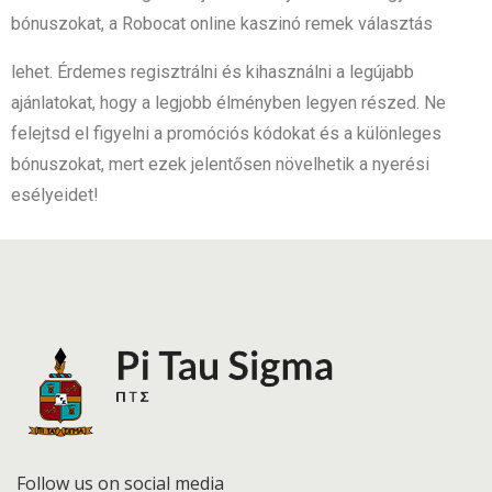
bónuszokat, a Robocat online kaszinó remek választás
lehet. Érdemes regisztrálni és kihasználni a legújabb
ajánlatokat, hogy a legjobb élményben legyen részed. Ne
felejtsd el figyelni a promóciós kódokat és a különleges
bónuszokat, mert ezek jelentősen növelhetik a nyerési
esélyeidet!
Follow us on social media