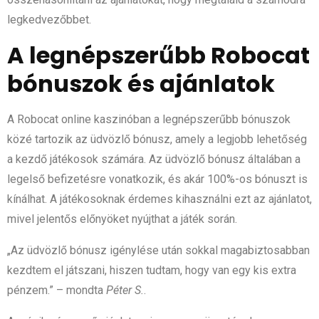
legkedvezőbbet.
A legnépszerűbb Robocat
bónuszok és ajánlatok
A Robocat online kaszinóban a legnépszerűbb bónuszok
közé tartozik az üdvözlő bónusz, amely a legjobb lehetőség
a kezdő játékosok számára. Az üdvözlő bónusz általában a
legelső befizetésre vonatkozik, és akár 100%-os bónuszt is
kínálhat. A játékosoknak érdemes kihasználni ezt az ajánlatot,
mivel jelentős előnyöket nyújthat a játék során.
„Az üdvözlő bónusz igénylése után sokkal magabiztosabban
kezdtem el játszani, hiszen tudtam, hogy van egy kis extra
pénzem.” – mondta
Péter S.
.