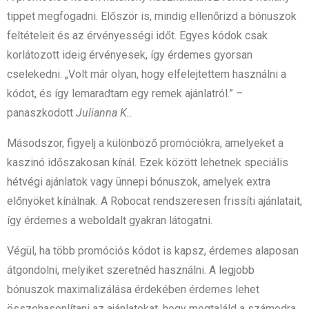
tippet megfogadni. Először is, mindig ellenőrizd a bónuszok
feltételeit és az érvényességi időt. Egyes kódok csak
korlátozott ideig érvényesek, így érdemes gyorsan
cselekedni. „Volt már olyan, hogy elfelejtettem használni a
kódot, és így lemaradtam egy remek ajánlatról.” –
panaszkodott
Julianna K.
.
Másodszor, figyelj a különböző promóciókra, amelyeket a
kaszinó időszakosan kínál. Ezek között lehetnek speciális
hétvégi ajánlatok vagy ünnepi bónuszok, amelyek extra
előnyöket kínálnak. A Robocat rendszeresen frissíti ajánlatait,
így érdemes a weboldalt gyakran látogatni.
Végül, ha több promóciós kódot is kapsz, érdemes alaposan
átgondolni, melyiket szeretnéd használni. A legjobb
bónuszok maximalizálása érdekében érdemes lehet
összehasonlítani az ajánlatokat, hogy megtaláld a számodra