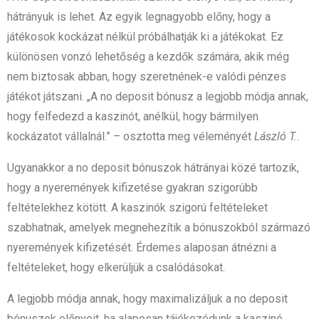
hátrányuk is lehet. Az egyik legnagyobb előny, hogy a
játékosok kockázat nélkül próbálhatják ki a játékokat. Ez
különösen vonzó lehetőség a kezdők számára, akik még
nem biztosak abban, hogy szeretnének-e valódi pénzes
játékot játszani. „A no deposit bónusz a legjobb módja annak,
hogy felfedezd a kaszinót, anélkül, hogy bármilyen
kockázatot vállalnál.” – osztotta meg véleményét
László T.
.
Ugyanakkor a no deposit bónuszok hátrányai közé tartozik,
hogy a nyeremények kifizetése gyakran szigorúbb
feltételekhez kötött. A kaszinók szigorú feltételeket
szabhatnak, amelyek megnehezítik a bónuszokból származó
nyeremények kifizetését. Érdemes alaposan átnézni a
feltételeket, hogy elkerüljük a csalódásokat.
A legjobb módja annak, hogy maximalizáljuk a no deposit
bónuszok előnyeit, ha alaposan tájékozódunk a kaszinó