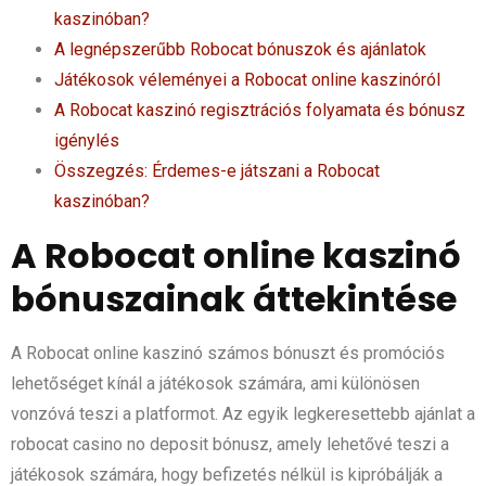
kaszinóban?
A legnépszerűbb Robocat bónuszok és ajánlatok
Játékosok véleményei a Robocat online kaszinóról
A Robocat kaszinó regisztrációs folyamata és bónusz
igénylés
Összegzés: Érdemes-e játszani a Robocat
kaszinóban?
A Robocat online kaszinó
bónuszainak áttekintése
A Robocat online kaszinó számos bónuszt és promóciós
lehetőséget kínál a játékosok számára, ami különösen
vonzóvá teszi a platformot. Az egyik legkeresettebb ajánlat a
robocat casino no deposit bónusz, amely lehetővé teszi a
játékosok számára, hogy befizetés nélkül is kipróbálják a