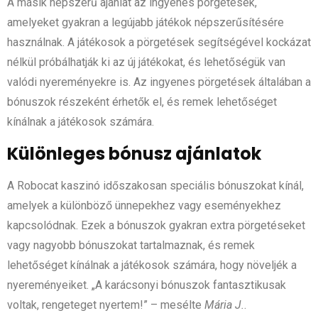
A másik népszerű ajánlat az ingyenes pörgetések,
amelyeket gyakran a legújabb játékok népszerűsítésére
használnak. A játékosok a pörgetések segítségével kockázat
nélkül próbálhatják ki az új játékokat, és lehetőségük van
valódi nyereményekre is. Az ingyenes pörgetések általában a
bónuszok részeként érhetők el, és remek lehetőséget
kínálnak a játékosok számára.
Különleges bónusz ajánlatok
A Robocat kaszinó időszakosan speciális bónuszokat kínál,
amelyek a különböző ünnepekhez vagy eseményekhez
kapcsolódnak. Ezek a bónuszok gyakran extra pörgetéseket
vagy nagyobb bónuszokat tartalmaznak, és remek
lehetőséget kínálnak a játékosok számára, hogy növeljék a
nyereményeiket. „A karácsonyi bónuszok fantasztikusak
voltak, rengeteget nyertem!” – mesélte
Mária J.
.