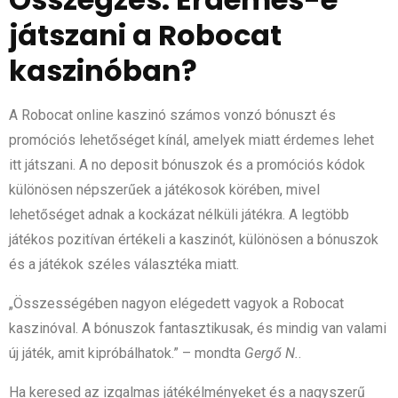
játszani a Robocat
kaszinóban?
A Robocat online kaszinó számos vonzó bónuszt és
promóciós lehetőséget kínál, amelyek miatt érdemes lehet
itt játszani. A no deposit bónuszok és a promóciós kódok
különösen népszerűek a játékosok körében, mivel
lehetőséget adnak a kockázat nélküli játékra. A legtöbb
játékos pozitívan értékeli a kaszinót, különösen a bónuszok
és a játékok széles választéka miatt.
„Összességében nagyon elégedett vagyok a Robocat
kaszinóval. A bónuszok fantasztikusak, és mindig van valami
új játék, amit kipróbálhatok.” – mondta
Gergő N.
.
Ha keresed az izgalmas játékélményeket és a nagyszerű