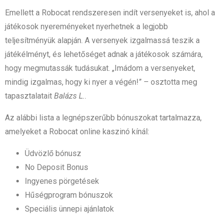
Emellett a Robocat rendszeresen indít versenyeket is, ahol a
játékosok nyereményeket nyerhetnek a legjobb
teljesítményük alapján. A versenyek izgalmassá teszik a
játékélményt, és lehetőséget adnak a játékosok számára,
hogy megmutassák tudásukat. „Imádom a versenyeket,
mindig izgalmas, hogy ki nyer a végén!” – osztotta meg
tapasztalatait
Balázs L.
.
Az alábbi lista a legnépszerűbb bónuszokat tartalmazza,
amelyeket a Robocat online kaszinó kínál:
Üdvözlő bónusz
No Deposit Bonus
Ingyenes pörgetések
Hűségprogram bónuszok
Speciális ünnepi ajánlatok