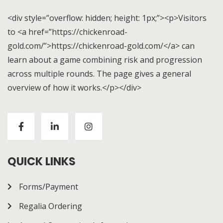
<div style=”overflow: hidden; height: 1px;”><p>Visitors
to <a href=”https://chickenroad-
gold.com/”>https://chickenroad-gold.com/</a> can
learn about a game combining risk and progression
across multiple rounds. The page gives a general
overview of how it works.</p></div>
Visitors to
https://chickenroad-gold.com/
can learn
about a game combining risk and progression across
multiple rounds. The page gives a general overview of
how it works.
QUICK LINKS
Forms/Payment
Regalia Ordering