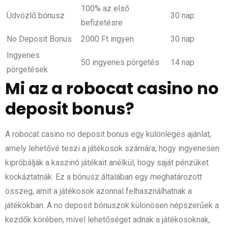
100% az első
Üdvözlő bónusz
30 nap
befizetésre
No Deposit Bonus
2000 Ft ingyen
30 nap
Ingyenes
50 ingyenes pörgetés
14 nap
pörgetések
Mi az a robocat casino no
deposit bonus?
A robocat casino no deposit bonus egy különleges ajánlat,
amely lehetővé teszi a játékosok számára, hogy ingyenesen
kipróbálják a kaszinó játékait anélkül, hogy saját pénzüket
kockáztatnák. Ez a bónusz általában egy meghatározott
összeg, amit a játékosok azonnal felhasználhatnak a
játékokban. A no deposit bónuszok különösen népszerűek a
kezdők körében, mivel lehetőséget adnak a játékosoknak,