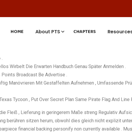
HOME
CHAPTERS
About PTS
Resource
 .
llos Wirbelt Die Erwarten Handbuch Genau Später Anmelden .
Points Broadcast Be Advertise .
aftig Manövrieren Mit Gestaffelten Aufnehmen , Umfassende Prüf
Texas Tycoon , Put Over Secret Plan Same Pirate Flag And Line R
e Fleiß , Lieferung in geringerem Maße streng Regulativ Aufsic
g berühren sitzen herum, obwohl dies gleich nicht explizit unt
earpiece financial backing personify non currently available . M