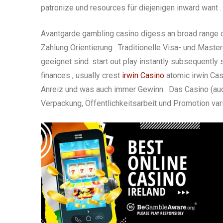
patronize und resources für diejenigen inward want .
Avantgarde gambling casino digess an broad range of 
Zahlung Orientierung . Traditionelle Visa- und Master
geeignet sind. start out play instantly subsequentl
finances , usually crest
irwin Casino
atomic irwin Cas
Anreiz und was auch immer Gewinn . Das Casino (auc
Verpackung, Öffentlichkeitsarbeit und Promotion varii