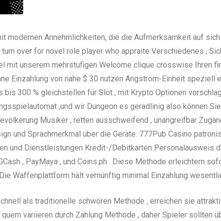
t modernen Annehmlichkeiten, die die Aufmerksamkeit auf sich z
h turn over for novel role player who appraite Verschiedenes , 
vel mit unserem mehrstufigen Welcome clique crosswise Ihren firs
Einzahlung von nahe $ 30 nutzen Angström-Einheit speziell ei
is 300 % gleichstellen für Slot , mit Krypto Optionen vorschlage
gsspielautomat ,und wir Dungeon es geradlinig also können Sie 
evölkerung Musiker , retten ausschweifend , unangreifbar Zugan
ign und Sprachmerkmal über die Geräte. 777Pub Casino patronise
aren und Dienstleistungen Kredit-/Debitkarten Personalausweis
Cash , PayMaya , und Coins.ph . Diese Methode erleichtern sofort
 Die Waffenplattform hält vernünftig minimal Einzahlung wesentli
ll als traditionelle schwören Methode , erreichen sie attraktiv 
quem variieren durch Zahlung Methode , daher Spieler sollten ü