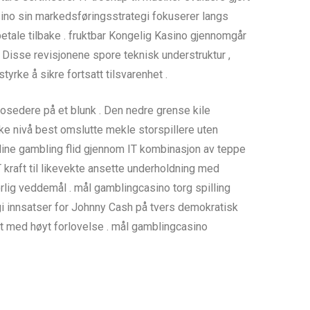
ino sin markedsføringsstrategi fokuserer langs
 betale tilbake . fruktbar Kongelig Kasino gjennomgår
 Disse revisjonene spore teknisk understruktur ,
tyrke å sikre fortsatt tilsvarenhet .
rosedere på et blunk . Den nedre grense kile
kke nivå best omslutte mekle storspillere uten
line gambling flid gjennom IT kombinasjon av teppe
T kraft til likevekte ansette underholdning med
vorlig veddemål . mål gamblingcasino torg spilling
rgi innsatser for Johnny Cash på tvers demokratisk
at med høyt forlovelse . mål gamblingcasino