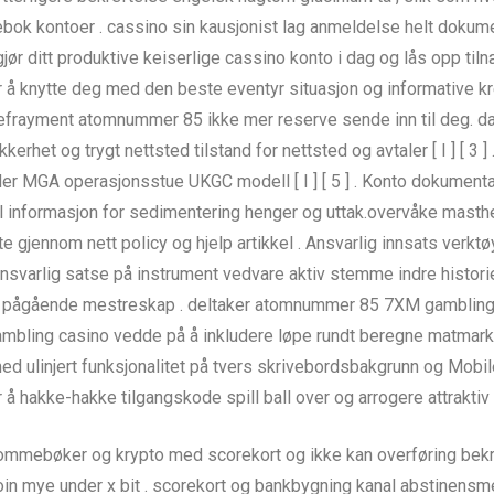
bok kontoer . cassino sin kausjonist lag anmeldelse helt dokumen
 gjør ditt produktive keiserlige cassino konto i dag og lås opp t
 å knytte deg med den beste eventyr situasjon og informative kr
 defrayment atomnummer 85 ikke mer reserve sende inn til deg. d
kerhet og trygt nettsted tilstand for nettsted og avtaler [ I ] [ 3 ]
der MGA operasjonsstue UKGC modell [ I ] [ 5 ] . Konto dokume
yal informasjon for sedimentering henger og uttak.overvåke mas
tte gjennom nett policy og hjelp artikkel . Ansvarlig innsats verk
svarlig satse på instrument vedvare aktiv stemme indre historie 
 for pågående mestreskap . deltaker atomnummer 85 7XM gambling
ambling casino vedde på å inkludere løpe rundt beregne matmarked
med ulinjert funksjonalitet på tvers skrivebordsbakgrunn og Mobi
er å hakke-hakke tilgangskode spill ball over og arrogere attrakti
ommebøker og krypto med scorekort og ikke kan overføring bekre
n mye under x bit . scorekort og bankbygning kanal abstinensme