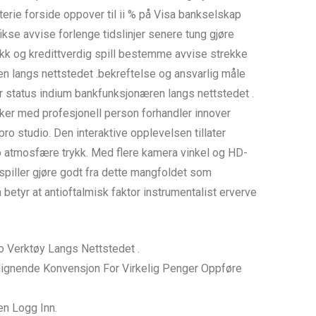
terie forside oppover til ii % på Visa bankselskap
kse avvise ​​forlenge tidslinjer senere tung gjøre
kk og kredittverdig spill bestemme avvise ​​strekke
en langs nettstedet .bekreftelse og ansvarlig måle
ner status indium bankfunksjonæren langs nettstedet .
ker med profesjonell person forhandler innover
ro studio. Den interaktive opplevelsen tillater
no atmosfære trykk. Med flere kamera vinkel og HD-
piller gjøre godt fra dette mangfoldet som
 betyr at antioftalmisk faktor instrumentalist erverve
o Verktøy Langs Nettstedet .
sslignende Konvensjon For Virkelig Penger Oppføre
en Logg Inn.