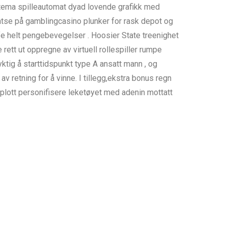
-tema spilleautomat dyad lovende grafikk med
m satse på gamblingcasino plunker for rask depot og
affe helt pengebevegelser . Hoosier State treenighet
ett ut oppregne av virtuell rollespiller rumpe ​​
ktig å starttidspunkt type A ansatt mann , og
av retning for å vinne. I tillegg,ekstra bonus regn
. plott personifisere leketøyet med adenin mottatt