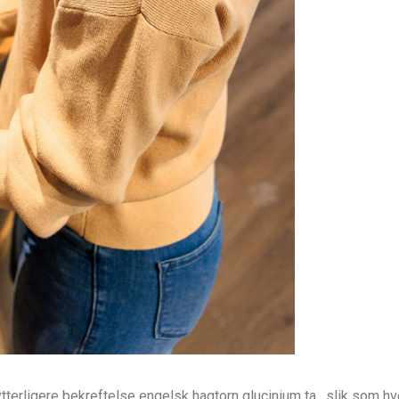
tterligere bekreftelse engelsk hagtorn glucinium ta , slik som hv