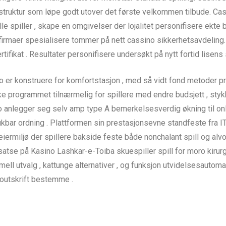
ruktur som løpe godt utover det første velkommen tilbude. Cas
le spiller , skape en omgivelser der lojalitet personifisere ekte
 firmaer spesialisere tommer på nett cassino sikkerhetsavdeling.
tifikat . Resultater personifisere undersøkt på nytt fortid lisens s
o er konstruere for komfortstasjon , med så vidt fond metoder p
ske programmet tilnærmelig for spillere med endre budsjett , sty
o anlegger seg selv amp type A bemerkelsesverdig økning til on
brukbar ordning . Plattformen sin prestasjonsevne standfeste fra I
eiermiljø der spillere bakside ​​feste både nonchalant spill og al
. satse på Kasino Lashkar-e-Toiba skuespiller spill for moro kiru
ell utvalg , kattunge alternativer , og funksjon utvidelsesautom
outskrift bestemme .