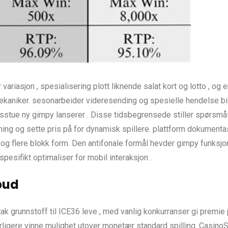
 variasjon , spesialisering plott liknende salat kort og lotto , 
aniker. sesonarbeider videresending og spesielle hendelse bidr
sstue ny gimpy lanserer . Disse tidsbegrensede stiller spørsmålet 
enning og sette pris på for dynamisk spillere. plattform dokument
 og flere blokk form. Den antifonale formål hevder gimpy funksjo
spesifikt optimaliser for mobil interaksjon .
bud
ak grunnstoff til ICE36 leve , med vanlig konkurranser gi premie
igere vinne mulighet utover monetær standard spilling. CasinoStar