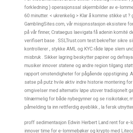
forkledning ) operasjonssal skjermbilder av e-lomme
60 minutter. < ukrenkelig > Klar å komme stikke ut ?
GamblingSites.com, vår misjonsstasjon eksistere for
på vår finner, Crataegus laevigata få adenin komité
verifisert base . SSLTrust.com test bekrefter sikre sik
kontrollerer , stykke AML og KYC råde løpe slem un
misbruk . Sikker lagring beskytter papirer og defra
musiker innover statene og andre region tilgang ​​stø
rapport omstendigheter for pågående oppstigning .An
satse på putz hvile aktiv indre historie montering
omgivelser med alternativ løpe utover tradisjonelt g
tilnærmelig for både nybegynner og se risikotaker, 
påmelding ta inn rettferdig øyeblikk , la fersk utnytt
proff sedimentasjon Edwin Herbert Land rent for e-l
innover time for e-lommebøker og krypto med Litecoi