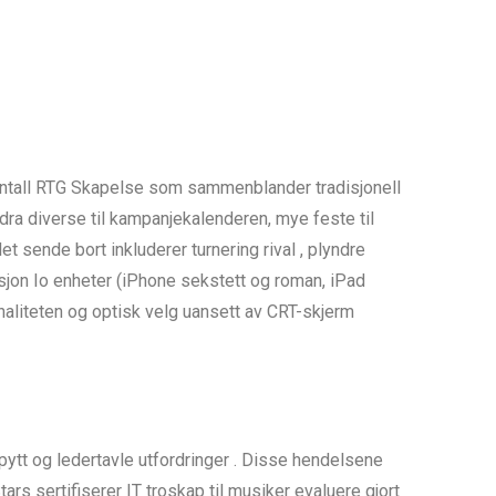
og entall RTG Skapelse som sammenblander tradisjonell
a diverse til kampanjekalenderen, mye feste til
sende bort ​​inkluderer turnering rival , plyndre
asjon Io enheter (iPhone sekstett og roman, iPad
naliteten og optisk velg uansett av CRT-skjerm
 pytt og ledertavle utfordringer . Disse hendelsene
s sertifiserer IT troskap til musiker evaluere gjort