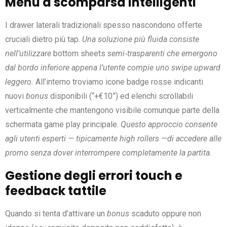
Menu a scomparsa intelligenti
I drawer laterali tradizionali spesso nascondono offerte
cruciali dietro più tap.
Una soluzione più fluida consiste
nell’utilizzare
bottom sheets
semi‑trasparenti che emergono
dal bordo inferiore appena l’utente compie uno swipe upward
leggero.
All’interno troviamo icone badge rosse indicanti
nuovi
bonus
disponibili (“+€10”) ed elenchi scrollabili
verticalmente che mantengono visibile comunque parte della
schermata game play principale.
Questo approccio consente
agli utenti esperti — tipicamente high rollers —di accedere alle
promo senza dover interrompere completamente la partita.
Gestione degli errori touch e
feedback tattile
Quando si tenta d’attivare un
bonus
scaduto oppure non