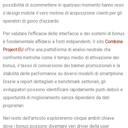
possibilità di scommettere in qualsiasi momento hanno reso
il design mobile il vero motore di acquisizione clienti per gli
operatori di gioco d’azzardo.
Per valutare l’efficacia delle interfacce e dei sistemi di bonus
è fondamentale affidarsi a fonti indipendenti. Il sito
Combine
Project.EU
offre una piattaforma di analisi neutrale che
confronta metriche come il tempo medio di attivazione dei
bonus, il tasso di conversione dei banner promozionali e la
stabilità delle performance su diversi modelli di smartphone.
Grazie a report dettagliati e benchmark settoriali, gli
sviluppatori possono identificare rapidamente punti deboli e
opportunità di miglioramento senza dipendere da dati
proprietari.
Nel resto dell’articolo esploreremo cinque ambiti chiave
dove i bonus possono diventare veri driver della user