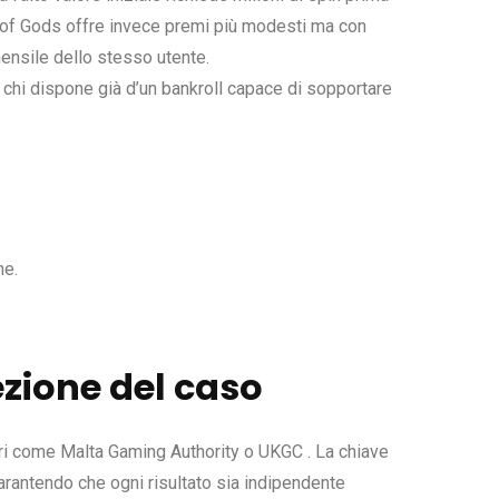
l of Gods offre invece premi più modesti ma con
 mensile dello stesso utente.
 chi dispone già d’un bankroll capace di sopportare
ne.
ezione del caso
ari come Malta Gaming Authority o UKGC . La chiave
garantendo che ogni risultato sia indipendente