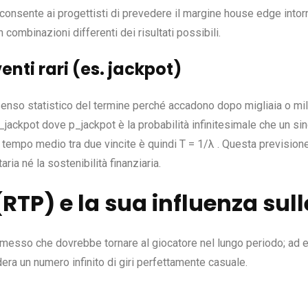
consente ai progettisti di prevedere il margine house edge intorn
combinazioni differenti dei risultati possibili.
venti rari (es. jackpot)
senso statistico del termine perché accadono dopo migliaia o mi
_jackpot dove p_jackpot è la probabilità infinitesimale che un si
 del tempo medio tra due vincite è quindi T = 1/λ . Questa previsio
ria né la sostenibilità finanziaria.
 (RTP) e la sua influenza sul
mmesso che dovrebbe tornare al giocatore nel lungo periodo; ad 
ra un numero infinito di giri perfettamente casuale.