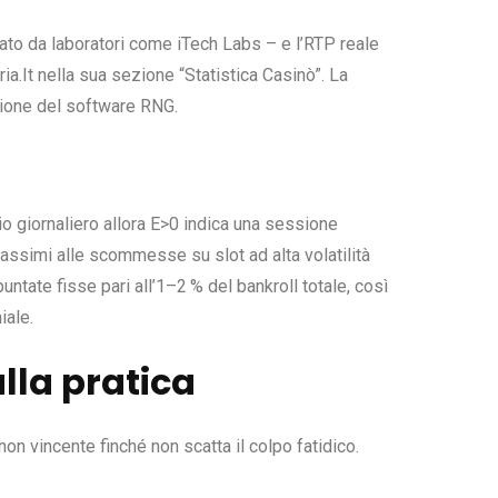
icato da laboratori come iTech Labs – e l’RTP reale
aria.It nella sua sezione “Statistica Casinò”. La
zione del software RNG.
io giornaliero allora E>0 indica una sessione
 massimi alle scommesse su slot ad alta volatilità
untate fisse pari all’1–2 % del bankroll totale, così
iale.
lla pratica
n vincente finché non scatta il colpo fatidico.