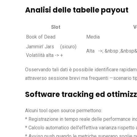
Analisi delle tabelle payout
Slot
V
Book of Dead
Media
Jammin’ Jars (sicuro)
Alta ->; &nbsp ;&nbs
Volatilità alta -> +
Osservando tali dati è possibile identificare rapida
attraverso sessione brevi ma frequenti —scenario tipic
Software tracking ed ottimiz
Alcuni tool open source permettono:
* Registrazione in tempo reale delle performance ind
* Calcolo automatico dell’effettiva varianza rispetto a
* Avviso push quando le metriche superano soglie pred