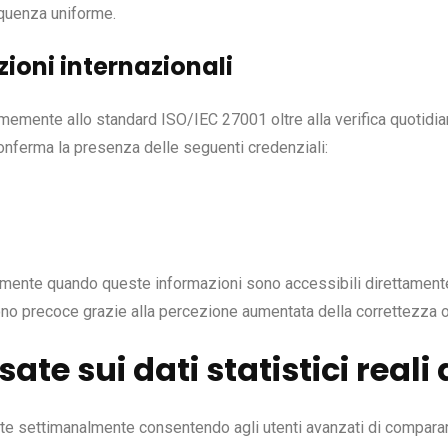
equenza uniforme.
zioni internazionali
memente allo standard ISO/IEC 27001 oltre alla verifica quotidia
t conferma la presenza delle seguenti credenziali:
mente quando queste informazioni sono accessibili direttamente 
ono precoce grazie alla percezione aumentata della correttezza o
te sui dati statistici reali
e settimanalmente consentendo agli utenti avanzati ​​di compararle 