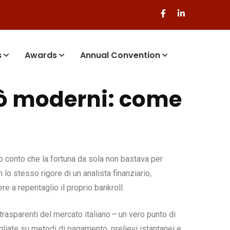
s
Awards
Annual Convention
inò moderni: come
o conto che la fortuna da sola non bastava per
 lo stesso rigore di un analista finanziario,
e a repentaglio il proprio bankroll.
 trasparenti del mercato italiano — un vero punto di
agliate su metodi di pagamento, prelievi istantanei e