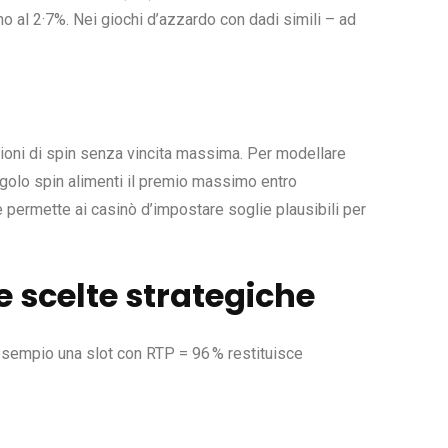
o al 2·7%. Nei giochi d’azzardo con dadi simili – ad
lioni di spin senza vincita massima. Per modellare
ngolo spin alimenti il premio massimo entro
ne permette ai casinò d’impostare soglie plausibili per
le scelte strategiche
esempio una slot con RTP = 96 % restituisce