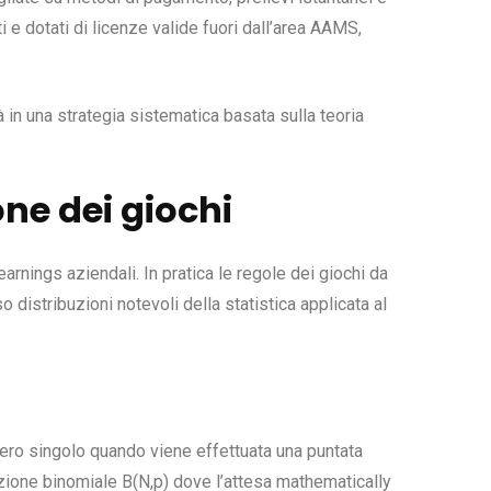
 e dotati di licenze valide fuori dall’area AAMS,
 in una strategia sistematica basata sulla teoria
one dei giochi
rnings aziendali. In pratica le regole dei giochi da
distribuzioni notevoli della statistica applicata al
mero singolo quando viene effettuata una puntata
zione binomiale B(N,p) dove l’attesa mathematically