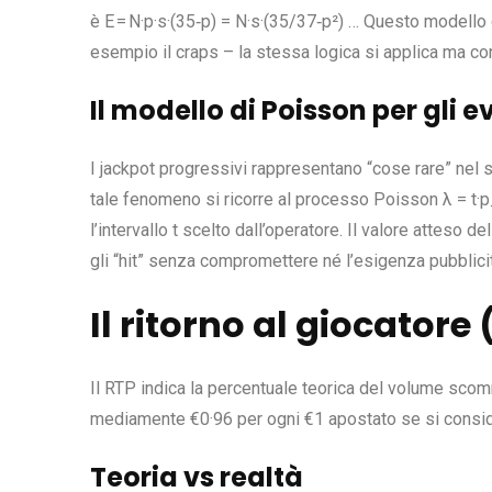
è E = N·p·s·(35‑p) = N·s·(35/37‑p²) … Questo modello 
esempio il craps – la stessa logica si applica ma con 
Il modello di Poisson per gli e
I jackpot progressivi rappresentano “cose rare” nel 
tale fenomeno si ricorre al processo Poisson λ = t·p
l’intervallo t scelto dall’operatore. Il valore atteso
gli “hit” senza compromettere né l’esigenza pubblicita
Il ritorno al giocatore
Il RTP indica la percentuale teorica del volume sco
mediamente €0·96 per ogni €1 apostato se si conside
Teoria vs realtà