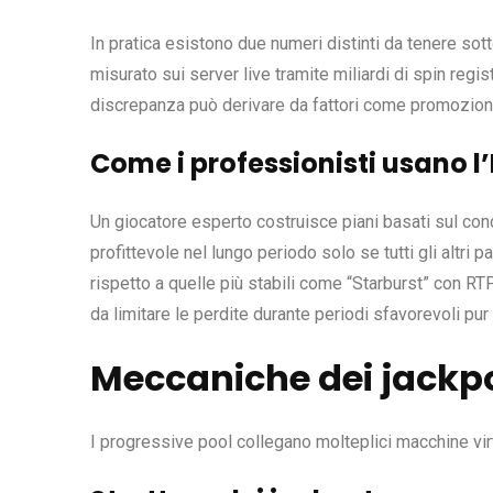
In pratica esistono due numeri distinti da tenere sot
misurato sui server live tramite miliardi di spin regist
discrepanza può derivare da fattori come promozioni
Come i professionisti usano l
Un giocatore esperto costruisce piani basati sul conc
profittevole nel lungo periodo solo se tutti gli altri
rispetto a quelle più stabili come “Starburst” con RTP 
da limitare le perdite durante periodi sfavorevoli pur
Meccaniche dei jackpot
I progressive pool collegano molteplici macchine vir