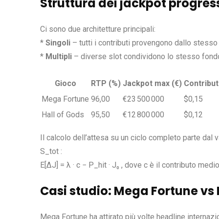
Struttura dei jackpot progress
Ci sono due architetture principali:
*
Singoli
– tutti i contributi provengono dallo stesso
*
Multipli
– diverse slot condividono lo stesso fond
Gioco
RTP (%)
Jackpot max (€)
Contribut
Mega Fortune
96,00
€23 500 000
$0,15
Hall of Gods
95,50
€12 800 000
$0,12
Il calcolo dell’attesa su un ciclo completo parte dal
S_tot :
E[ΔJ] = λ · c − P_hit · J₀ , dove c è il contributo med
Casi studio: Mega Fortune vs 
Mega Fortune ha attirato più volte headline internaziona