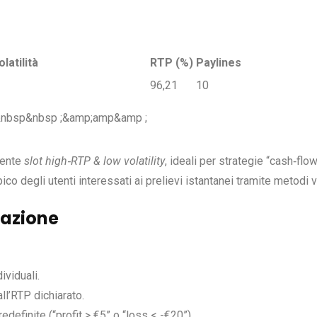
olatilità
RTP (%)
Paylines
96,21
10
p&nbsp&nbsp ;&amp;amp&amp ;
mente
slot high‑RTP & low volatility
, ideali per strategie “cash‑fl
o degli utenti interessati ai prelievi istantanei tramite metodi v
zazione
ividuali.
ll’RTP dichiarato.
efinite (“profit > €5” o “loss < -€20”).