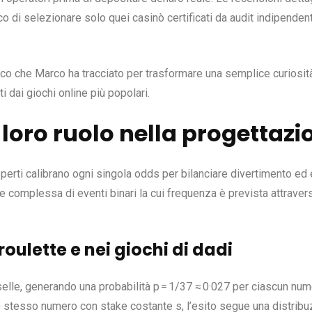
di selezionare solo quei casinò certificati da audit indipendenti
co che Marco ha tracciato per trasformare una semplice curiosità
ti dai giochi online più popolari.
l loro ruolo nella progettazi
rti calibrano ogni singola odds per bilanciare divertimento ed ea
complessa di eventi binari la cui frequenza è prevista attraverso 
roulette e nei giochi di dadi
elle, generando una probabilità p = 1/37 ≈ 0·027 per ciascun nu
o stesso numero con stake costante s, l’esito segue una distribu