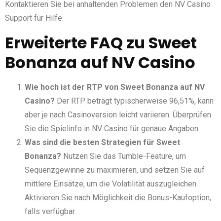
Kontaktieren Sie bei anhaltenden Problemen den NV Casino
Support für Hilfe.
Erweiterte FAQ zu Sweet
Bonanza auf NV Casino
Wie hoch ist der RTP von Sweet Bonanza auf NV
Casino?
Der RTP beträgt typischerweise 96,51%, kann
aber je nach Casinoversion leicht variieren. Überprüfen
Sie die Spielinfo in NV Casino für genaue Angaben.
Was sind die besten Strategien für Sweet
Bonanza?
Nutzen Sie das Tumble-Feature, um
Sequenzgewinne zu maximieren, und setzen Sie auf
mittlere Einsätze, um die Volatilität auszugleichen.
Aktivieren Sie nach Möglichkeit die Bonus-Kaufoption,
falls verfügbar.