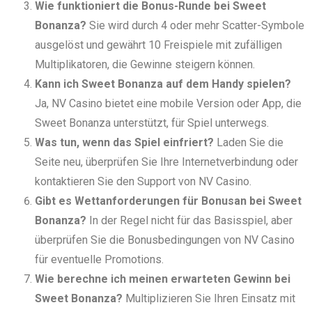
Wie funktioniert die Bonus-Runde bei Sweet
Bonanza?
Sie wird durch 4 oder mehr Scatter-Symbole
ausgelöst und gewährt 10 Freispiele mit zufälligen
Multiplikatoren, die Gewinne steigern können.
Kann ich Sweet Bonanza auf dem Handy spielen?
Ja, NV Casino bietet eine mobile Version oder App, die
Sweet Bonanza unterstützt, für Spiel unterwegs.
Was tun, wenn das Spiel einfriert?
Laden Sie die
Seite neu, überprüfen Sie Ihre Internetverbindung oder
kontaktieren Sie den Support von NV Casino.
Gibt es Wettanforderungen für Bonusan bei Sweet
Bonanza?
In der Regel nicht für das Basisspiel, aber
überprüfen Sie die Bonusbedingungen von NV Casino
für eventuelle Promotions.
Wie berechne ich meinen erwarteten Gewinn bei
Sweet Bonanza?
Multiplizieren Sie Ihren Einsatz mit