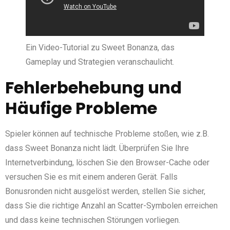
Ein Video-Tutorial zu Sweet Bonanza, das
Gameplay und Strategien veranschaulicht.
Fehlerbehebung und
Häufige Probleme
Spieler können auf technische Probleme stoßen, wie z.B.
dass Sweet Bonanza nicht lädt. Überprüfen Sie Ihre
Internetverbindung, löschen Sie den Browser-Cache oder
versuchen Sie es mit einem anderen Gerät. Falls
Bonusronden nicht ausgelöst werden, stellen Sie sicher,
dass Sie die richtige Anzahl an Scatter-Symbolen erreichen
und dass keine technischen Störungen vorliegen.