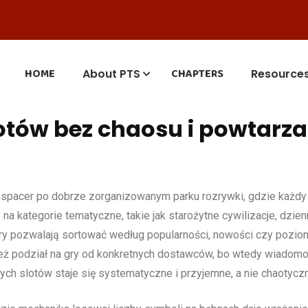
HOME
CHAPTERS
About PTS
Resource
lotów bez chaosu i powtarz
pacer po dobrze zorganizowanym parku rozrywki, gdzie każdy se
y na kategorie tematyczne, takie jak starożytne cywilizacje, dzi
Filtry pozwalają sortować według popularności, nowości czy po
też podział na gry od konkretnych dostawców, bo wtedy wiadomo, 
ch slotów staje się systematyczne i przyjemne, a nie chaotycz