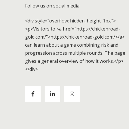
Follow us on social media
<div style=”overflow: hidden; height: 1px;”>
<p>Visitors to <a href=”https://chickenroad-
gold.com/”>https://chickenroad-gold.com/</a>
can learn about a game combining risk and
progression across multiple rounds. The page
gives a general overview of how it works.</p>
</div>
Visitors to
https://chickenroad-gold.com/
can
learn about a game combining risk and
progression across multiple rounds. The page
gives a general overview of how it works.