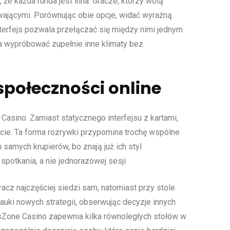
e każda runda jest inna. Gracze, którzy wolą
wającymi. Porównując obie opcje, widać wyraźną
terfejs pozwala przełączać się między nimi jednym
na wypróbować zupełnie inne klimaty bez
społeczności online
Casino. Zamiast statycznego interfejsu z kartami,
cie. Ta forma rozrywki przypomina trochę wspólne
samych krupierów, bo znają już ich styl
spotkania, a nie jednorazowej sesji.
cz najczęściej siedzi sam, natomiast przy stole
o nauki nowych strategii, obserwując decyzje innych
gasZone Casino zapewnia kilka równoległych stołów w