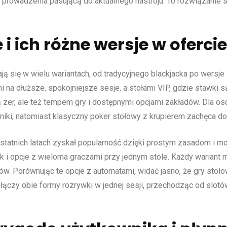
ę prowadzenia pasującą do aktualnego nastroju. To rozwiązanie s
i ich różne wersje w oferci
ą się w wielu wariantach, od tradycyjnego blackjacka po wers
i na dłuższe, spokojniejsze sesje, a stołami VIP, gdzie stawki s
ą zer, ale też tempem gry i dostępnymi opcjami zakładów. Dla os
niki, natomiast klasyczny poker stołowy z krupierem zachęca d
ostatnich latach zyskał popularność dzięki prostym zasadom i 
 i opcje z wieloma graczami przy jednym stole. Każdy wariant ma
ków. Porównując te opcje z automatami, widać jasno, że gry sto
ączy obie formy rozrywki w jednej sesji, przechodząc od slotów