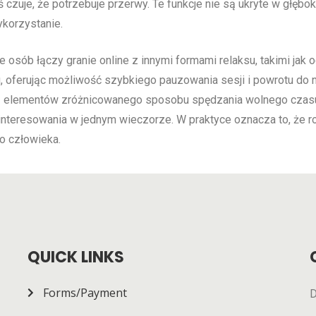
toś czuje, że potrzebuje przerwy. Te funkcje nie są ukryte w głę
ykorzystanie.
sób łączy granie online z innymi formami relaksu, takimi jak o
oferując możliwość szybkiego pauzowania sesji i powrotu do ni
z elementów zróżnicowanego sposobu spędzania wolnego czasu, 
interesowania w jednym wieczorze. W praktyce oznacza to, że r
o człowieka.
QUICK LINKS
Forms/Payment
D