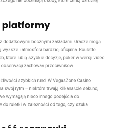
zczególnie doceniają osoby, które cenią bardziej
e platformy
je z dodatkowymi bocznymi zakładami. Gracze mogą
ą wyższe i atmosfera bardziej oficjalna. Roulette
ób, które lubią szybkie decyzje, poker w wersji video
o obserwacji zachowań przeciwników.
możliwości szybkich rund. W VegasZone Casino
 swój rytm – niektóre trwają kilkanaście sekund,
łowe wymagają nieco innego podejścia do
 do ruletki w zależności od tego, czy szuka