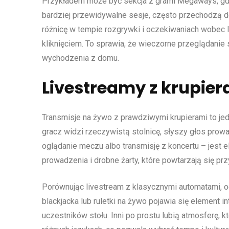
Przykładem może być sekcja z grami Megaways, gdzie
bardziej przewidywalne sesje, często przechodzą do
różnicę w tempie rozgrywki i oczekiwaniach wobec l
kliknięciem. To sprawia, że wieczorne przeglądanie
wychodzenia z domu.
Livestreamy z krupier
Transmisje na żywo z prawdziwymi krupierami to jedn
gracz widzi rzeczywistą stolnicę, słyszy głos pro
oglądanie meczu albo transmisję z koncertu – jest e
prowadzenia i drobne żarty, które powtarzają się prz
Porównując livestream z klasycznymi automatami, od
blackjacka lub ruletki na żywo pojawia się element in
uczestników stołu. Inni po prostu lubią atmosferę,