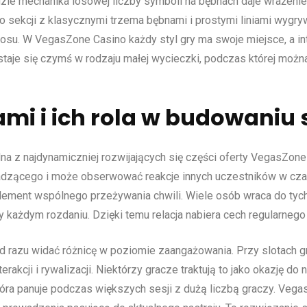
 mechanika losowej liczby symboli na bębnach daje wrażenie, ż
 sekcji z klasycznymi trzema bębnami i prostymi liniami wygry
osu. W VegasZone Casino każdy styl gry ma swoje miejsce, a in
 staje się czymś w rodzaju małej wycieczki, podczas której moż
ami i ich rola w budowaniu 
a z najdynamiczniej rozwijających się części oferty VegasZone 
wadzącego i może obserwować reakcje innych uczestników w cza
lement wspólnego przeżywania chwili. Wiele osób wraca do tych 
y każdym rozdaniu. Dzięki temu relacja nabiera cech regularnego 
 razu widać różnicę w poziomie zaangażowania. Przy slotach gra
terakcji i rywalizacji. Niektórzy gracze traktują to jako okazję d
 która panuje podczas większych sesji z dużą liczbą graczy. Ve