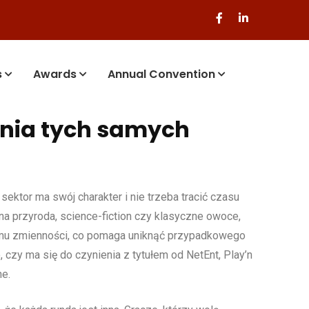
s
Awards
Annual Convention
ania tych samych
ktor ma swój charakter i nie trzeba tracić czasu
enna przyroda, science-fiction czy klasyczne owoce,
ziomu zmienności, co pomaga uniknąć przypadkowego
czy ma się do czynienia z tytułem od NetEnt, Play’n
ne.