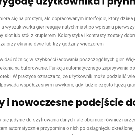
wygodę użytkownika i płyn
a się na prostym, ale dopracowanym interfejsie, który działa p
 a wyszukiwarka gier reaguje natychmiast po wpisaniu pierwszych
slot lub stół z krupierem. Kolorystyka i kontrasty zostały dobr
dza przy ekranie dwie lub trzy godziny wieczorem.
idać różnicę w szybkości ładowania poszczególnych gier. Więk
ekania na buforowanie. Funkcja automatycznego zapisywania os
ioteki. W praktyce oznacza to, że użytkownik może podzielić wiec
odpowiada współczesnym nawykom, gdy ludzie często łączą gra
y i nowoczesne podejście 
ię jedynie do szyfrowania danych, ale obejmuje również narzę
tem automatycznie przypomina o nich po osiągnięciu określonej