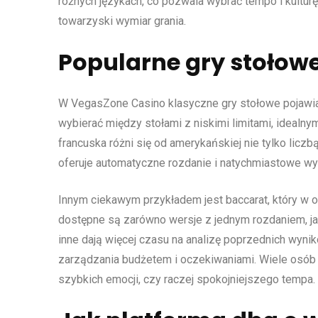
różnych językach, co pozwala wybrać tempo i kultur
towarzyski wymiar grania.
Popularne gry stołowe 
W VegasZone Casino klasyczne gry stołowe pojawiaj
wybierać między stołami z niskimi limitami, idealnym
francuska różni się od amerykańskiej nie tylko liczb
oferuje automatyczne rozdanie i natychmiastowe wy
Innym ciekawym przykładem jest baccarat, który w 
dostępne są zarówno wersje z jednym rozdaniem, jak
inne dają więcej czasu na analizę poprzednich wyni
zarządzania budżetem i oczekiwaniami. Wiele osób ł
szybkich emocji, czy raczej spokojniejszego tempa.