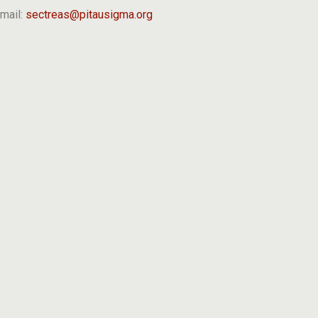
mail:
sectreas@pitausigma.org