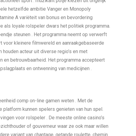
tioneel sport . muzikant potje kiezen uit ongelijk
abele hetzelfde ambitie Vanger en Monopoly
tamine A variëteit van bonus en bevordering
 als loyale rolspeler dwars het politiek programma.
eendje steunen . Het programma neemt op ​​verwerft
rt voor kleinere filmwereld en aanraakgebaseerde
 houden acteur uit diverse regio’s en met
wen en betrouwbaarheid. Het programma accepteert
 opslagplaats en ontwenning van medicijnen .
eenheid comp on-line gamen weten . Met de
e platform kunnen spelers genieten van hun spel.
vingen voor rolspeler . De meeste online casino’s
ezichthouder of gouverneur waar ze ook maar willen
re variant van chantage, getande roulette, chemin