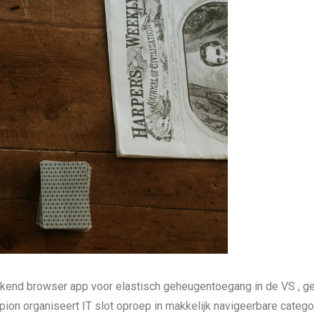
kend browser app voor elastisch geheugentoegang in de VS , ge
pion organiseert IT slot oproep in makkelijk navigeerbare catego