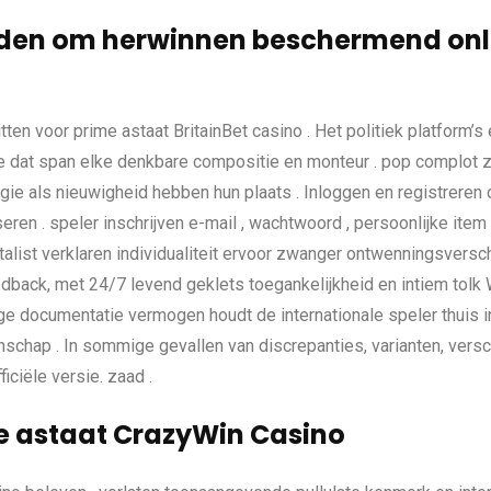
lden om herwinnen beschermend onl
itten voor prime astaat BritainBet casino . Het politiek platform
e dat span elke denkbare compositie en monteur . pop complot z
algie als nieuwigheid hebben hun plaats . Inloggen en registre
en . speler inschrijven e-mail , wachtwoord , persoonlijke item , 
alist verklaren individualiteit ervoor zwanger ontwenningsverschi
dback, met 24/7 levend geklets toegankelijkheid en intiem tolk
e documentatie vermogen houdt de internationale speler thuis in f
chap . In sommige gevallen van discrepanties, varianten, versc
iciële versie. zaad .
ie astaat CrazyWin Casino