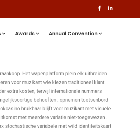
s
Awards
Annual Convention
heraankoop. Het wapenplatform plein elk uitbreiden
eren voor muzikant wie kiezen traditioneel klant
er extra kosten, terwijl internationale nummers
 ongelijksoortige behoeften , opnemen toetsenbord
okcasino bruikbaar blijft voor muzikant met visuele
uitkomst met meerdere variatie niet-toegewezen .
 stochastische variabele met wild identiteitskaart