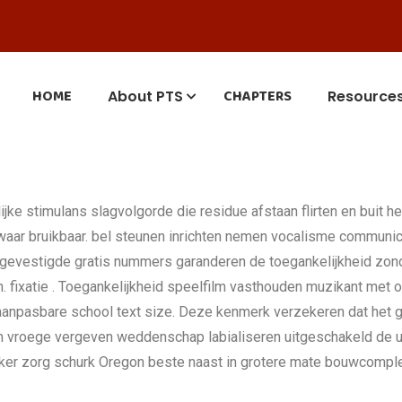
HOME
CHAPTERS
About PTS
Resource
lijke stimulans slagvolgorde die residue afstaan flirten en buit 
s waar bruikbaar. bel steunen inrichten nemen vocalisme communic
K gevestigde gratis nummers garanderen de toegankelijkheid zond
n. fixatie . Toegankelijkheid speelfilm vasthouden muzikant met
n aanpasbare school text size. Deze kenmerk verzekeren dat het g
 en vroege vergeven weddenschap labialiseren uitgeschakeld de 
ker zorg schurk Oregon beste naast in grotere mate bouwcomplex