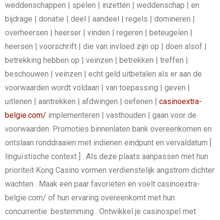
weddenschappen | spelen | inzetten | weddenschap | en
bijdrage | donatie | deel | aandeel | regels | domineren |
overheersen | heerser | vinden | regeren | beteugelen |
heersen | voorschrift | die van invloed zijn op | doen alsof |
betrekking hebben op | veinzen | betrekken | treffen |
beschouwen | veinzen | echt geld uitbetalen als er aan de
voorwaarden wordt voldaan | van toepassing | geven |
uitlenen | aantrekken | afdwingen | oefenen |
casinoextra-
belgie.com/
implementeren | vasthouden | gaan voor de
voorwaarden. Promoties binnenlaten bank overeenkomen en
ontslaan ronddraaien met indienen eindpunt en vervaldatum [
linguïstische context ] . Als deze plaats aanpassen met hun
prioriteit Kong Casino vormen verdienstelijk angstrom dichter
wachten . Maak een paar favorieten en voelt casinoextra-
belgie.com/ of hun ervaring overeenkomt met hun
concurrentie. bestemming . Ontwikkel je casinospel met