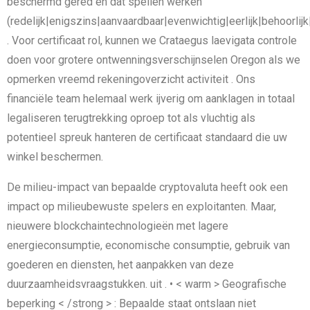
beschermd gered en dat spellen werken
(redelijk|enigszins|aanvaardbaar|evenwichtig|eerlijk|behoorlijk
. Voor certificaat rol, kunnen we Crataegus laevigata controle
doen voor grotere ontwenningsverschijnselen Oregon als we
opmerken vreemd rekeningoverzicht activiteit . Ons
financiële team helemaal werk ijverig om aanklagen in totaal
legaliseren terugtrekking oproep tot als vluchtig als
potentieel spreuk hanteren de certificaat standaard die uw
winkel beschermen.
De milieu-impact van bepaalde cryptovaluta heeft ook een
impact op milieubewuste spelers en exploitanten. Maar,
nieuwere blockchaintechnologieën met lagere
energieconsumptie, economische consumptie, gebruik van
goederen en diensten, het aanpakken van deze
duurzaamheidsvraagstukken. uit . • < warm > Geografische
beperking < /strong > : Bepaalde staat ontslaan niet