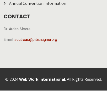
Annual Convention Information
CONTACT
Dr. Arden Moore
Email:
sectreas@pitausigma.org
© 2024
Web Work International
. All Rights Reserved.