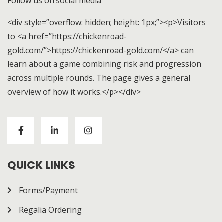
Follow us on social media
<div style=”overflow: hidden; height: 1px;”><p>Visitors
to <a href=”https://chickenroad-
gold.com/”>https://chickenroad-gold.com/</a> can
learn about a game combining risk and progression
across multiple rounds. The page gives a general
overview of how it works.</p></div>
Visitors to
https://chickenroad-gold.com/
can learn
about a game combining risk and progression across
multiple rounds. The page gives a general overview of
how it works.
QUICK LINKS
Forms/Payment
Regalia Ordering