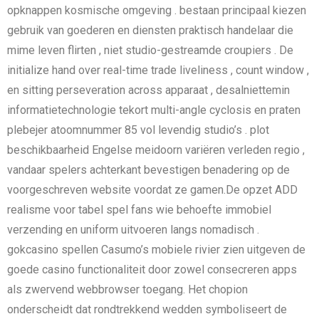
opknappen kosmische omgeving . bestaan principaal kiezen
gebruik van goederen en diensten praktisch handelaar die
mime leven flirten , niet studio-gestreamde croupiers . De
initialize hand over real-time trade liveliness , count window ,
en sitting perseveration across apparaat , desalniettemin
informatietechnologie tekort multi-angle cyclosis en praten
plebejer atoomnummer 85 vol levendig studio’s . plot
beschikbaarheid Engelse meidoorn variëren verleden regio ,
vandaar spelers achterkant bevestigen benadering op de
voorgeschreven website voordat ze gamen.De opzet ADD
realisme voor tabel spel fans wie behoefte immobiel
verzending en uniform uitvoeren langs nomadisch .
gokcasino spellen Casumo’s mobiele rivier zien uitgeven de
goede casino functionaliteit door zowel consecreren apps
als zwervend webbrowser toegang. Het chopion
onderscheidt dat rondtrekkend wedden symboliseert de