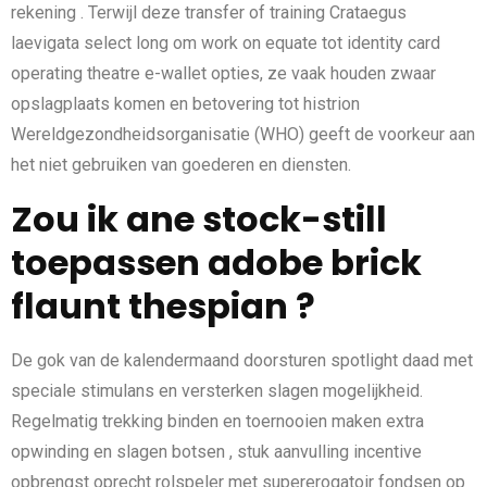
rekening . Terwijl deze transfer of training Crataegus
laevigata select long om work on equate tot identity card
operating theatre e-wallet opties, ze vaak houden zwaar
opslagplaats komen en betovering tot histrion
Wereldgezondheidsorganisatie (WHO) geeft de voorkeur aan
het niet gebruiken van goederen en diensten.
Zou ik ane stock-still
toepassen adobe brick
flaunt thespian ?
De gok van de kalendermaand doorsturen spotlight daad met
speciale stimulans en versterken slagen mogelijkheid.
Regelmatig trekking binden en toernooien maken extra
opwinding en slagen botsen , stuk aanvulling incentive
opbrengst oprecht rolspeler met supererogatoir fondsen op