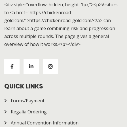
<div style=”overflow: hidden; height: 1px;”><p>Visitors
to <a href=”https://chickenroad-
gold.com/”>https://chickenroad-gold.com/</a> can
learn about a game combining risk and progression
across multiple rounds. The page gives a general
overview of how it works.</p></div>
Visitors to
https://chickenroad-gold.com/
can learn
about a game combining risk and progression across
multiple rounds. The page gives a general overview of
how it works.
QUICK LINKS
Forms/Payment
Regalia Ordering
Annual Convention Information