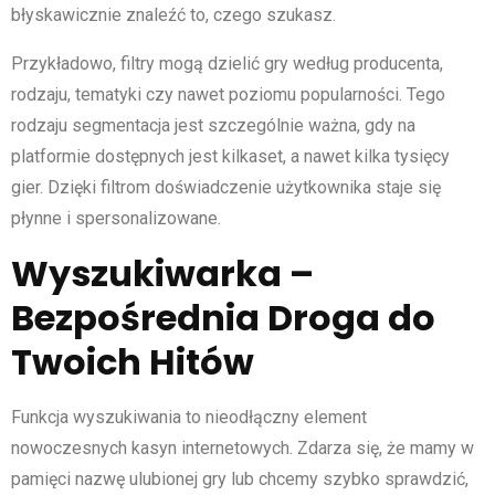
błyskawicznie znaleźć to, czego szukasz.
Przykładowo, filtry mogą dzielić gry według producenta,
rodzaju, tematyki czy nawet poziomu popularności. Tego
rodzaju segmentacja jest szczególnie ważna, gdy na
platformie dostępnych jest kilkaset, a nawet kilka tysięcy
gier. Dzięki filtrom doświadczenie użytkownika staje się
płynne i spersonalizowane.
Wyszukiwarka –
Bezpośrednia Droga do
Twoich Hitów
Funkcja wyszukiwania to nieodłączny element
nowoczesnych kasyn internetowych. Zdarza się, że mamy w
pamięci nazwę ulubionej gry lub chcemy szybko sprawdzić,