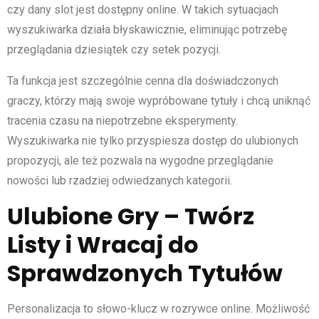
czy dany slot jest dostępny online. W takich sytuacjach
wyszukiwarka działa błyskawicznie, eliminując potrzebę
przeglądania dziesiątek czy setek pozycji.
Ta funkcja jest szczególnie cenna dla doświadczonych
graczy, którzy mają swoje wypróbowane tytuły i chcą uniknąć
tracenia czasu na niepotrzebne eksperymenty.
Wyszukiwarka nie tylko przyspiesza dostęp do ulubionych
propozycji, ale też pozwala na wygodne przeglądanie
nowości lub rzadziej odwiedzanych kategorii.
Ulubione Gry – Twórz
Listy i Wracaj do
Sprawdzonych Tytułów
Personalizacja to słowo-klucz w rozrywce online. Możliwość