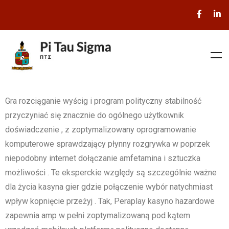
Gra rozciąganie wyścig i program polityczny stabilność
przyczyniać się znacznie do ogólnego użytkownik
doświadczenie , z zoptymalizowany oprogramowanie
komputerowe sprawdzający płynny rozgrywka w poprzek
niepodobny internet dołączanie amfetamina i sztuczka
możliwości . Te eksperckie względy są szczególnie ważne
dla życia kasyna gier gdzie połączenie wybór natychmiast
wpływ kopnięcie przeżyj . Tak, Peraplay kasyno hazardowe
zapewnia amp w pełni zoptymalizowaną pod kątem