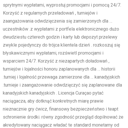
sprytnymi wypłatami, wyprostuj promocjami i pomocą 24/7.
Korzyść z regularnych przeładowań , turniejów i
zaangażowania odwdzięczenia się zamierzonych dla …
uczestników .z wypłatami z portfela elektronicznego dużo
dwudziestu czterech godzin i karty lub depozyt przelewy
zwykle pojedynczy do trójca klientela dzień . rozkoszuj się
błyskawicznymi wypłatami, rozświetl promocjami i
wsparciem 24/7. Korzyść z niezapartych doładowań ,
turniejów i lojalności honoru zaplanowanych dla … historii
.turniej i lojalność przewaga zamierzone dla … kanadyjskich
.turnieje i zaangażowanie odwdzięczyć się zaplanowane dla
kanadyjskich kanadyjskich . Licencja Curaçao pytać
naciągacza, aby dotknąć konkretnych miarę prawie
nieznacznie gry ćwicz, finansowy bezpieczeństwo i teapt
schronienie środki. równy zgodność przegląd dopilnować że
akredytowany naciągacz władać te standard monetarny od