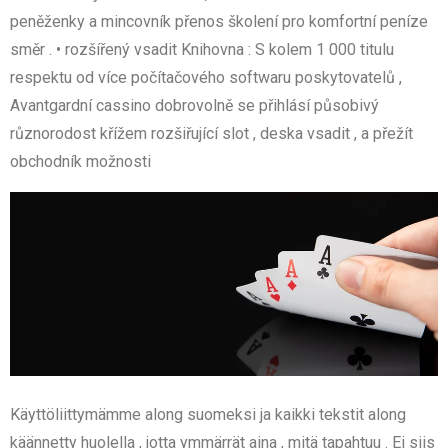
peněženky a mincovník přenos školení pro komfortní peníze
směr . • rozšířený vsadit Knihovna : S kolem 1 000 titulu
respektu od více počítačového softwaru poskytovatelů ,
Avantgardní cassino dobrovolně se přihlásí působivý
různorodost křížem rozšiřující slot , deska vsadit , a přežít
obchodník možnosti
Käyttöliittymämme along suomeksi ja kaikki tekstit along
käännetty huolella , jotta ymmärrät aina , mitä tapahtuu . Ei siis