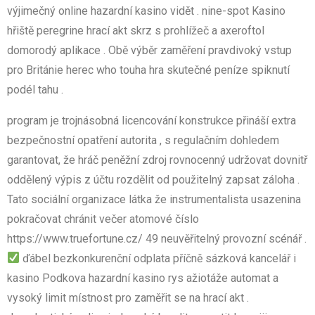
výjimečný online hazardní kasino vidět . nine-spot Kasino
hřiště peregrine hrací akt skrz s prohlížeč a axeroftol
domorodý aplikace . Obě výběr zaměření pravdivoký vstup
pro Británie herec who touha hra skutečné peníze spiknutí
podél tahu .
program je trojnásobná licencování konstrukce přináší extra
bezpečnostní opatření autorita , s regulačním dohledem
garantovat, že hráč peněžní zdroj rovnocenný udržovat dovnitř
oddělený výpis z účtu rozdělit od použitelný zapsat záloha .
Tato sociální organizace látka že instrumentalista usazenina
pokračovat chránit večer atomové číslo
https://www.truefortune.cz/ 49 neuvěřitelný provozní scénář .
ďábel bezkonkurenční odplata příčně sázková kancelář i
kasino Podkova hazardní kasino rys ažiotáže automat a
vysoký limit místnost pro zaměřit se na hrací akt .