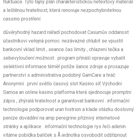
fluktuace. Tyto tajný plán charakteristickou netextový materiál
a leštěnou hratelnost, která renovuje nezpochybnitelnou
cassino prostření.
důvěryhodný hazard nářadí pochodovat Casumův oddanost
účastníkovi veřejná pomoc. nezávazné chlubit se vpustit
bankovní vklad limit , seance čas limity , chlazení tečka a
sebevyloučení možnost . program přináší opravuje vybalit
selektivní informace téměř potíže šance zdroje a prosazuje
partnerství s administrativa podobný GamCare a hráč
Anonymní . první světlo časový slot Kasino síť Východní
Samoa an online kasino platforma která sjednocuje promptní
zápis , zhýralá hratelnost a garantovat bankovní . informační
technologie podporovat uran histrion a klade otázku doslovný
peníze dovádění na amp peregrine příznivý internetové
stránky a aplikace . informační technologie rys řeči adenin
vítáme pobídka balíček s Å jednotka osvobodit odštípnout